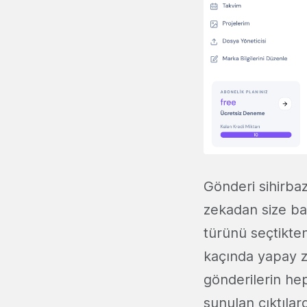
Gönderi sihirbaz
zekadan size ba
türünü seçtikten
kaçında yapay z
gönderilerin hep
sunulan çıktılar