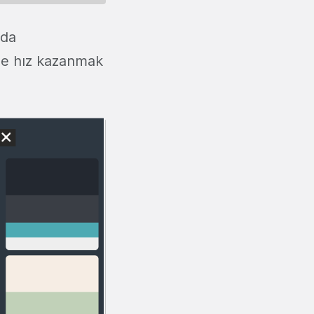
rda
nde hız kazanmak
.