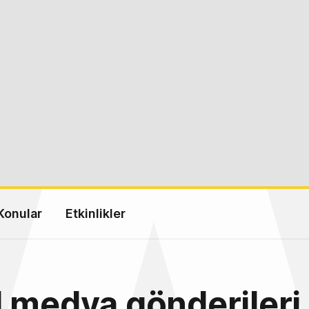
Konular
Etkinlikler
 medya gönderileri