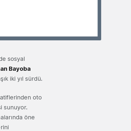
nde sosyal
an Bayoba
ık iki yıl sürdü.
atiflerinden oto
si sunuyor.
malarında öne
rini