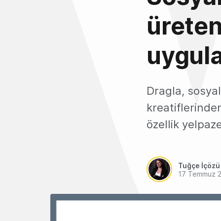
üreten
uygul
Dragla, sosyal
kreatiflerinde
özellik yelpaz
Tuğçe İçözü
17 Temmuz 