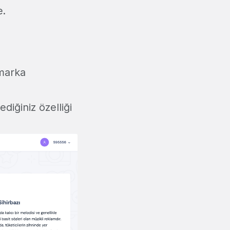
e.
marka
diğiniz özelliği