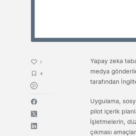
Yapay zeka tab
1
medya gönderiler
4
tarafından İngil
Uygulama, sosya
pilot içerik pla
İşletmelerin, dü
çıkması amaçlanı