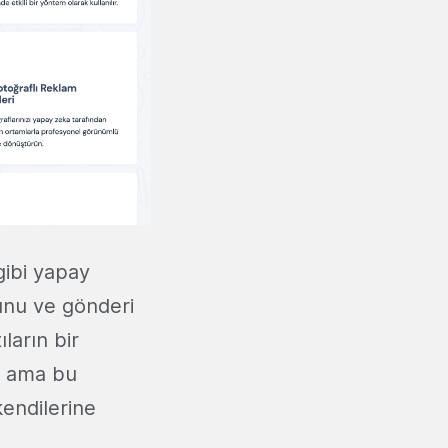
gibi yapay
tunu ve gönderi
ların bir
r ama bu
kendilerine