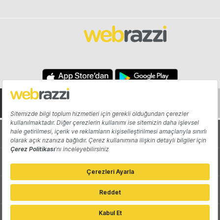
Hakkında
Yazarlar
Katkıda Bulun
Reklam
Girişiminizi Tanıtın
İletişim
Çerez Tercihleri
Gizlilik Politikası