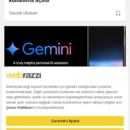
kullanıma açıldı
Gözde Ulukan
YAPAY ZEKA
App Store'da Gemini Live özelliğine sahip
Google Gemini uygulaması görüldü