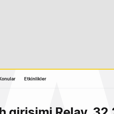
Konular
Etkinlikler
h girişimi Relay, 32.