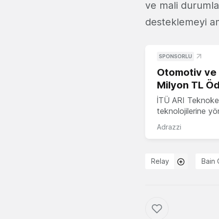
ve mali durumlar
desteklemeyi am
SPONSORLU
Otomotiv ve M
Milyon TL Öd
İTÜ ARI Teknokent
teknolojilerine y
Adrazzi
Relay
Bain 