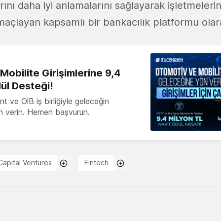
ını daha iyi anlamalarını sağlayarak işletmelerin
açlayan kapsamlı bir bankacılık platformu olara
obilite Girişimlerine 9,4
ül Desteği!
 ve OİB iş birliğiyle geleceğin
ön verin. Hemen başvurun.
Capital Ventures
Fintech