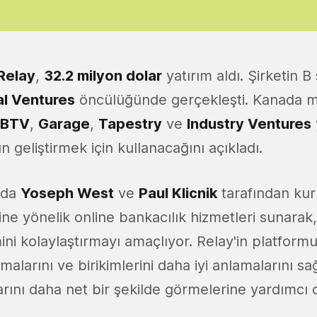
Relay
,
32.2 milyon dolar
yatırım aldı. Şirketin B 
al Ventures
öncülüğünde gerçekleşti. Kanada me
BTV
,
Garage
,
Tapestry
ve
Industry Ventures
ün geliştirmek için kullanacağını açıkladı.
ında
Yoseph West
ve
Paul Klicnik
tarafından kuru
ine yönelik online bankacılık hizmetleri sunarak,
ini kolaylaştırmayı amaçlıyor. Relay'in platformu,
amalarını ve birikimlerini daha iyi anlamalarını sa
rını daha net bir şekilde görmelerine yardımcı 