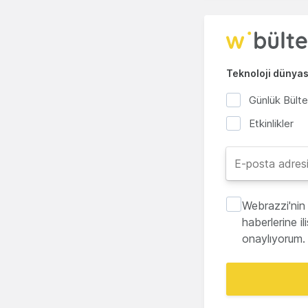
Teknoloji dünyası
Günlük Bült
Etkinlikler
Webrazzi'nin 
haberlerine i
onaylıyorum.