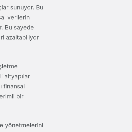
açlar sunuyor. Bu
al verilerin
r. Bu sayede
ri azaltabiliyor
işletme
i altyapılar
ı finansal
erimli bir
lde yönetmelerini