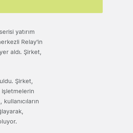
serisi yatırım
rkezli Relay'in
yer aldı. Şirket,
ldu. Şirket,
 işletmelerin
 kullanıcıların
ğlayarak,
oluyor.