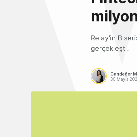
milyon
Relay'in B ser
gerçekleşti.
Candeğer M
30 Mayıs 20