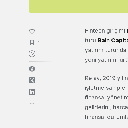
Fintech girişimi
turu
Bain Capit
1
yatırım turunda
yeni yatırımı ür
Relay, 2019 yıl
işletme sahipler
finansal yönetim
gelirlerini, harc
finansal durumla