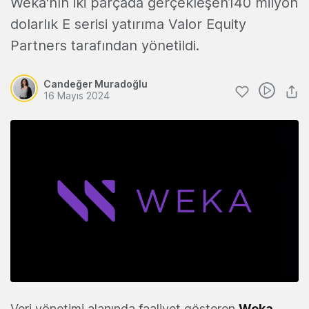
Weka'nın iki parçada gerçekleşen140 milyon
dolarlık E serisi yatırıma Valor Equity
Partners tarafından yönetildi.
Candeğer Muradoğlu
16 Mayıs 2024
Veri yönetimi alanında faaliyet gösteren
Weka
,