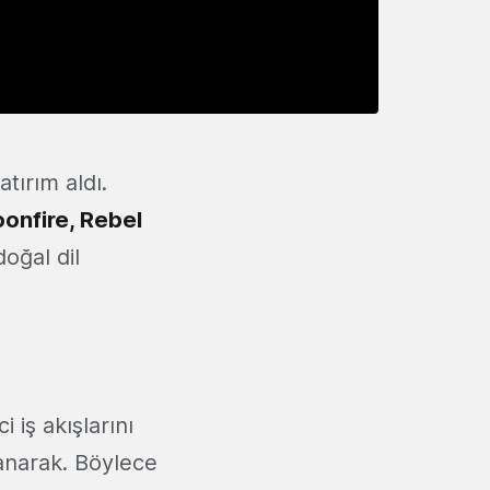
atırım aldı.
onfire
,
Rebel
doğal dil
 iş akışlarını
lanarak. Böylece