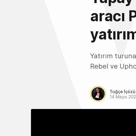
aracı 
yatırım
Yatırım turun
Rebel ve Uphon
Tuğçe İçözü
14 Mayıs 20