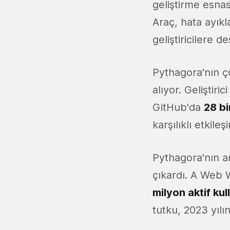
geliştirme esnas
Araç, hata ayık
geliştiricilere d
Pythagora'nın ç
alıyor. Geliştiri
GitHub'da
28 bi
karşılıklı etkile
Pythagora'nın a
çıkardı. A Web 
milyon aktif kul
tutku, 2023 yılı