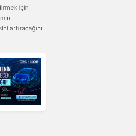
dirmek için
imin
ni artıracağını