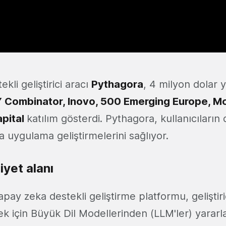
kli geliştirici aracı
Pythagora
, 4 milyon dolar y
Y Combinator
,
Inovo
,
500 Emerging Europe
,
Mo
pital
katılım gösterdi. Pythagora, kullanıcıların 
la uygulama geliştirmelerini sağlıyor.
iyet alanı
pay zeka destekli geliştirme platformu, geliştirici
ek için Büyük Dil Modellerinden (LLM'ler) yarar