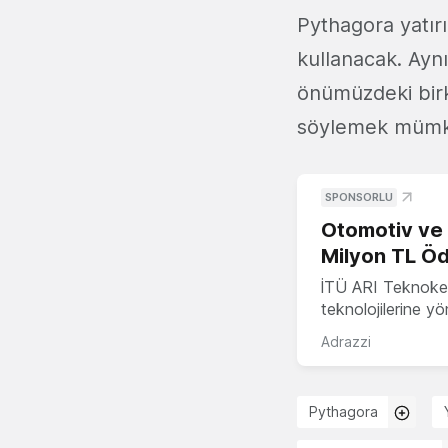
Pythagora yatırı
kullanacak. Ayn
önümüzdeki birk
söylemek müm
SPONSORLU
Otomotiv ve M
Milyon TL Öd
İTÜ ARI Teknokent
teknolojilerine y
Adrazzi
Pythagora