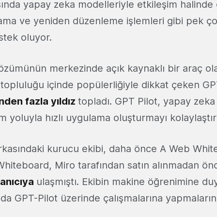
ında yapay zeka modelleriyle etkileşim halinde 
lama ve yeniden düzenleme işlemleri gibi pek ç
estek oluyor.
özümünün merkezinde açık kaynaklı bir araç ola
ci topluluğu içinde popülerliğiyle dikkat çeken GP
nden fazla yıldız
topladı. GPT Pilot, yapay zeka g
şim yoluyla hızlı uygulama oluşturmayı kolaylaştır
rkasındaki kurucu ekibi, daha önce A Web Whit
Whiteboard, Miro tarafından satın alınmadan ön
lanıcıya
ulaşmıştı. Ekibin makine öğrenimine d
nda GPT-Pilot üzerinde çalışmalarına yapmalarına