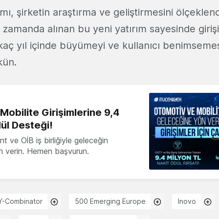
mı, şirketin araştırma ve geliştirmesini ölçeklen
ı zamanda alınan bu yeni yatırım sayesinde giriş
aç yıl içinde büyümeyi ve kullanıcı benimsemesi
kün.
obilite Girişimlerine 9,4
ül Desteği!
 ve OİB iş birliğiyle geleceğin
ön verin. Hemen başvurun.
Y-Combinator
500 Emerging Europe
Inovo