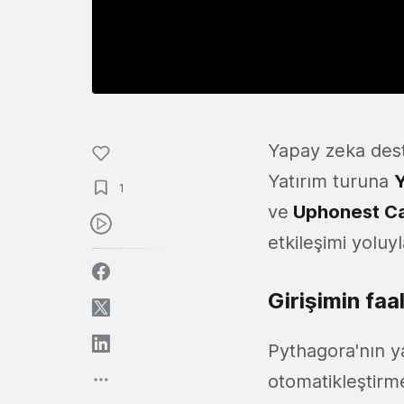
Yapay zeka deste
Yatırım turuna
1
ve
Uphonest Ca
etkileşimi yoluy
Girişimin faal
Pythagora'nın ya
otomatikleştirm