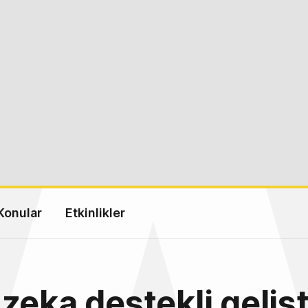
Konular
Etkinlikler
zeka destekli gelişti