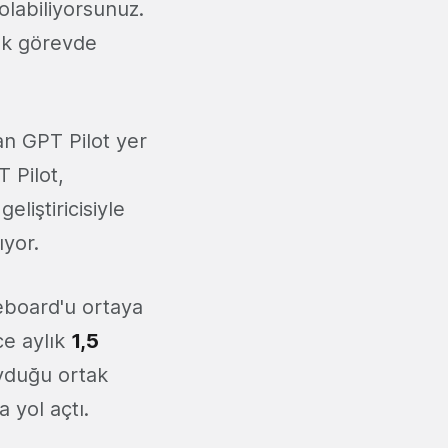
olabiliyorsunuz.
ok görevde
n GPT Pilot yer
T Pilot,
eliştiricisiyle
ıyor.
eboard'u ortaya
ce aylık
1,5
uyduğu ortak
 yol açtı.