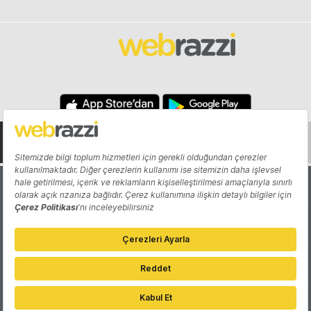
Hakkında
Yazarlar
Katkıda Bulun
Reklam
Girişiminizi Tanıtın
İletişim
Çerez Tercihleri
Gizlilik Politikası