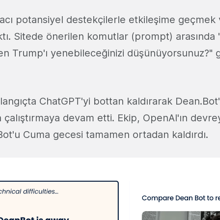
cı potansiyel destekçilerle etkileşime geçmek 
tı. Sitede önerilen komutlar (prompt) arasında 
en Trump'ı yenebileceğinizi düşünüyorsunuz?" g
şlangıçta ChatGPT'yi bottan kaldırarak Dean.Bot'
a çalıştırmaya devam etti. Ekip, OpenAI'ın devre
Bot'u Cuma gecesi tamamen ortadan kaldırdı.