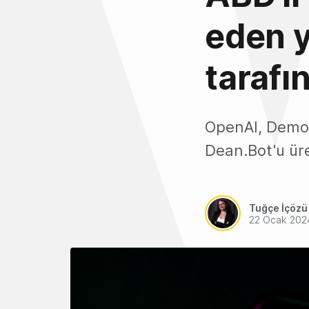
eden 
tarafı
OpenAI, Demok
Dean.Bot'u üre
Tuğçe İçözü
22 Ocak 202