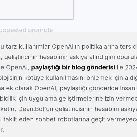
tarz kullanımlar OpenAI'ın politikalarına ters d
geliştiricinin hesabının askıya alındığını doğru
nce OpenAI,
paylaştığı bir blog gönderisi
ile 202
ojisinin kötüye kullanılmasını önlemek için aldı
a ek olarak OpenAI, paylaştığı gönderide insanla
cilik için uygulama geliştirmelerine izin vermed
rketin, Dean.Bot'un geliştiricisinin hesabını askıy
rı taklit eden sohbet robotlarına geçit vermeyec
r.