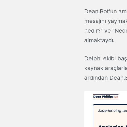
Dean.Bot'un ama
mesajını yaymak
nedir?" ve "Ned
almaktaydı.
Delphi ekibi ba
kaynak araçlarl
ardından Dean.