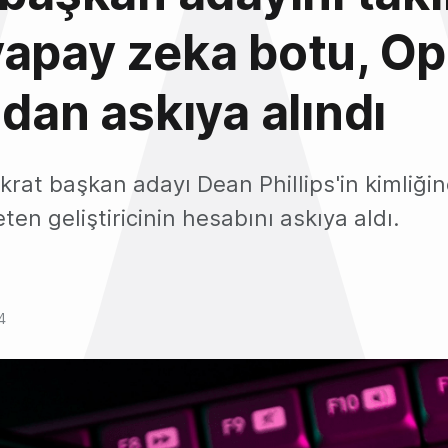
yapay zeka botu, O
ndan askıya alındı
rat başkan adayı Dean Phillips'in kimliği
ten geliştiricinin hesabını askıya aldı.
4