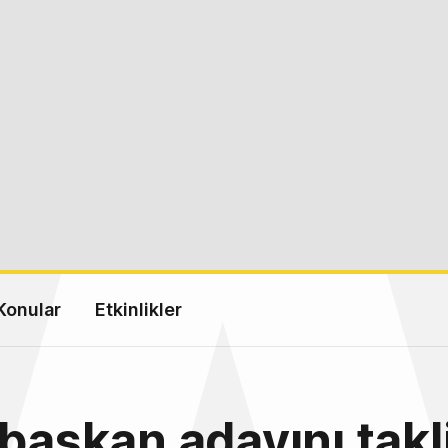
Konular
Etkinlikler
 başkan adayını takl