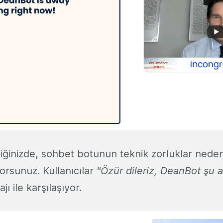
ttiğinizde, sohbet botunun teknik zorluklar neden
rsunuz. Kullanıcılar
"Özür dileriz, DeanBot şu
ı ile karşılaşıyor.