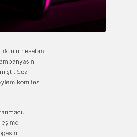
tiricinin hesabını
 kampanyasını
mıştı. Söz
eylem komitesi
ranmadı.
ileşime
ğasını