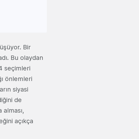
üşüyor. Bir
ladı. Bu olaydan
4 seçimleri
ğı önlemleri
rın siyasi
iğini de
a alması,
eğini açıkça