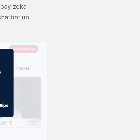
apay zeka
 chatbot'un