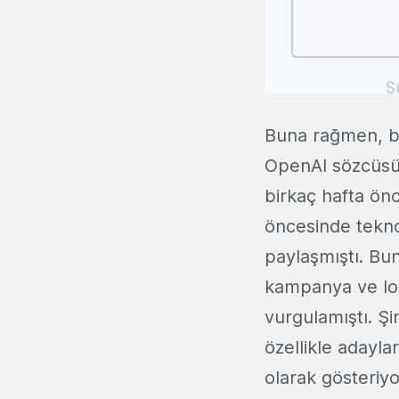
Buna rağmen, bu 
OpenAI sözcüsü, 
birkaç hafta ö
öncesinde teknol
paylaşmıştı. Bun
kampanya ve lobi
vurgulamıştı. Şi
özellikle adayla
olarak gösteriyo