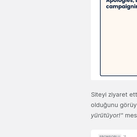
Siteyi ziyaret e
olduğunu görüyo
yürütüyor!"
mesaj
SPONSORLU