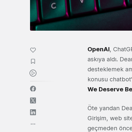
OpenAI
, ChatG
askıya aldı. De
desteklemek ama
konusu chatbot'
We Deserve Be
Öte yandan Dean
Girişim, web sit
geçmeden önce 