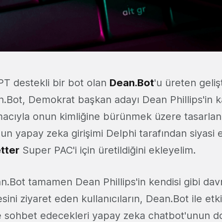
PT destekli bir bot olan
Dean.Bot
'u üreten geliş
an.Bot, Demokrat başkan adayı Dean Phillips'in
cıyla onun kimliğine bürünmek üzere tasarlan
un yapay zeka girişimi Delphi tarafından siyasi 
tter
Super PAC'i için üretildiğini ekleyelim.
.Bot tamamen Dean Phillips'in kendisi gibi dav
esini ziyaret eden kullanıcıların, Dean.Bot ile etk
sohbet edecekleri yapay zeka chatbot'unun do