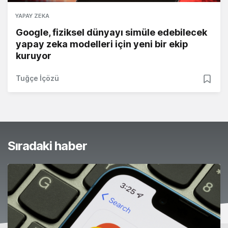
YAPAY ZEKA
Google, fiziksel dünyayı simüle edebilecek
yapay zeka modelleri için yeni bir ekip
kuruyor
Tuğçe İçözü
Sıradaki haber