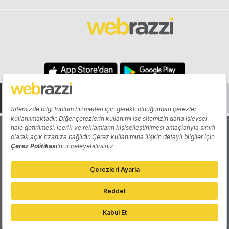
Hakkında
Yazarlar
Katkıda Bulun
Reklam
Girişiminizi Tanıtın
İletişim
Çerez Tercihleri
Gizlilik Politikası