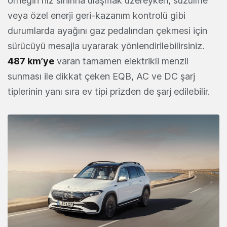
örneğin hız sınırına ulaşmak üzereyken, süzülme
veya özel enerji geri-kazanım kontrolü gibi
durumlarda ayağını gaz pedalından çekmesi için
sürücüyü mesajla uyararak yönlendirilebilirsiniz.
487 km’ye
varan tamamen elektrikli menzil
sunması ile dikkat çeken EQB, AC ve DC şarj
tiplerinin yanı sıra ev tipi prizden de şarj edilebilir.