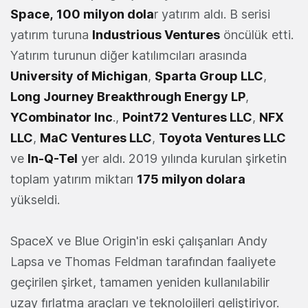
Space
,
100 milyon dola
r yatırım aldı. B serisi
yatırım turuna
Industrious Ventures
öncülük etti.
Yatırım turunun diğer katılımcıları arasında
University of Michigan
,
Sparta Group LLC
,
Long Journey Breakthrough Energy LP
,
YCombinator Inc
.,
Point72 Ventures LLC
,
NFX
LLC
,
MaC Ventures LLC
,
Toyota Ventures LLC
ve
In-Q-Tel
yer aldı. 2019 yılında kurulan şirketin
toplam yatırım miktarı
175 milyon dolara
yükseldi.
SpaceX ve Blue Origin'in eski çalışanları Andy
Lapsa ve Thomas Feldman tarafından faaliyete
geçirilen şirket, tamamen yeniden kullanılabilir
uzay fırlatma araçları ve teknolojileri geliştiriyor.