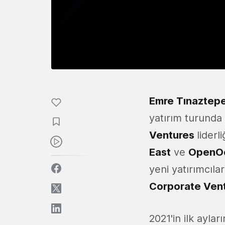
Emre Tınaztep
yatırım turunda
Ventures
liderl
East
ve
OpenO
yeni yatırımcıla
Corporate Vent
2021'in ilk ayla