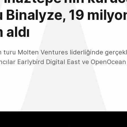
 Binalyze, 19 milyo
 aldı
ım turu Molten Ventures liderliğinde gerçek
cılar Earlybird Digital East ve OpenOcean