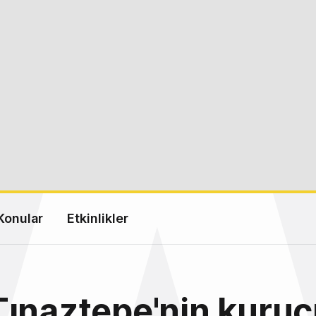
Konular
Etkinlikler
Tınaztepe'nin kuru