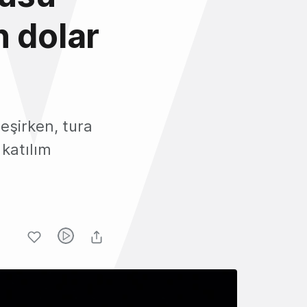
n dolar
leşirken, tura
 katılım