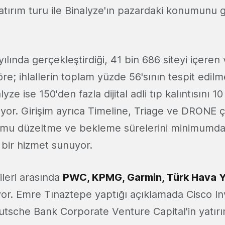
yatırım turu ile Binalyze'ın pazardaki konumunu
ılında gerçekleştirdiği, 41 bin 686 siteyi içeren ve
re; ihlallerin toplam yüzde 56'sının tespit edilm
nalyze ise 150'den fazla dijital adli tıp kalıntısını 
uyor. Girişim ayrıca Timeline, Triage ve DRONE 
rumu düzeltme ve bekleme sürelerini minimumd
 bir hizmet sunuyor.
ileri arasında
PWC, KPMG, Garmin, Türk Hava Yo
yor. Emre Tınaztepe yaptığı açıklamada Cisco In
tsche Bank Corporate Venture Capital'in yatırım