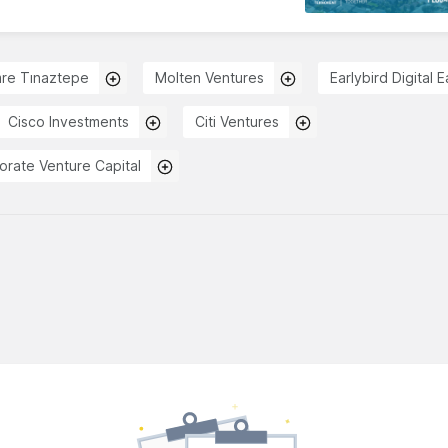
re Tınaztepe
Molten Ventures
Earlybird Digital 
Cisco Investments
Citi Ventures
rate Venture Capital