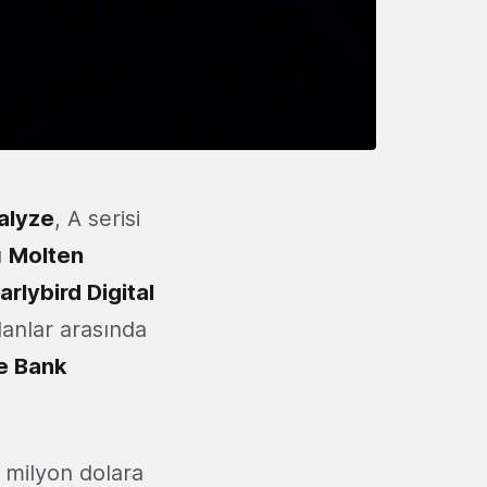
alyze
, A serisi
u
Molten
arlybird Digital
lanlar arasında
e Bank
1 milyon dolara