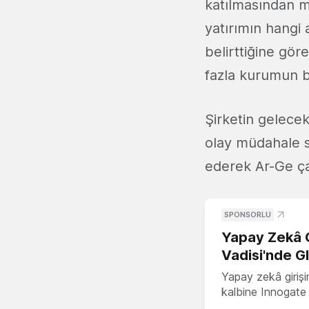
katılmasından m
yatırımın hangi 
belirttiğine gör
fazla kurumun 
Şirketin gelecek
olay müdahale s
ederek Ar-Ge çal
SPONSORLU
Yapay Zekâ G
Vadisi'nde G
Yapay zekâ girişi
kalbine Innogate i