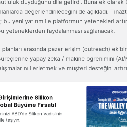
utluluk duyduğunu dile getirdi. Buna ek olarak
alanlarda değerlendirileceğini de açıkladı. Tınaz
e; bu yeni yatırım ile platformun yetenekleri artı
bu yeteneklerden faydalanması sağlanacak.
 planları arasında pazar erişim (outreach) ekibi
üreçlerine yapay zeka / makine öğrenimini (AI
ışmalarını ilerletmek ve müşteri desteğini artır
irişimlerine Silikon
lobal Büyüme Fırsatı!
minizi ABD'de Silikon Vadisi'nin
le taşıyın.