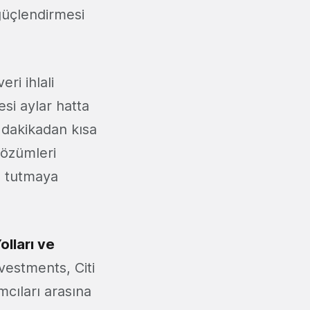
 güçlendirmesi
ri ihlali
esi aylar hatta
10 dakikadan kısa
çözümleri
a tutmaya
lları ve
vestments, Citi
cıları arasına