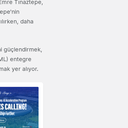
 Emre Tınaztepe,
tepe'nin
rılırken, daha
ni güçlendirmek,
/ML) entegre
mak yer alıyor.