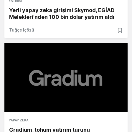
YATIRIM
Yerli yapay zeka girişimi Skymod, EGİAD
Melekleri'nden 100 bin dolar yatırım aldı
Tuğçe İçözü
YAPAY ZEKA
Gradium, tohum yatırım turunu