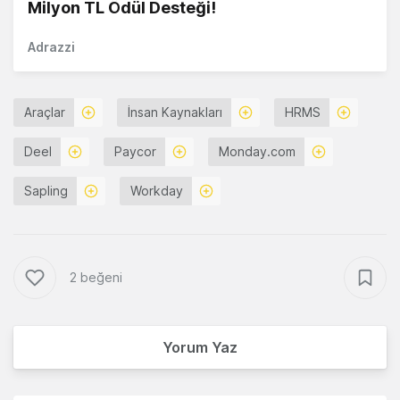
Milyon TL Ödül Desteği!
Adrazzi
Araçlar
İnsan Kaynakları
HRMS
Deel
Paycor
Monday.com
Sapling
Workday
2 beğeni
Yorum Yaz