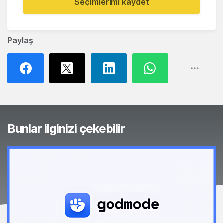
Seçimlerimi kaydet
Paylaş
Bunlar ilginizi çekebilir