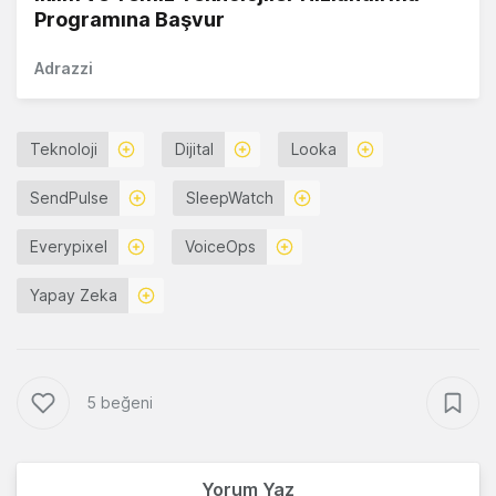
Programına Başvur
Adrazzi
Teknoloji
Dijital
Looka
SendPulse
SleepWatch
Everypixel
VoiceOps
Yapay Zeka
5 beğeni
Yorum Yaz