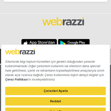
Hakkında
Yazarlar
Katkıda Bulun
Reklam
Girişiminizi Tanıtın
İletişim