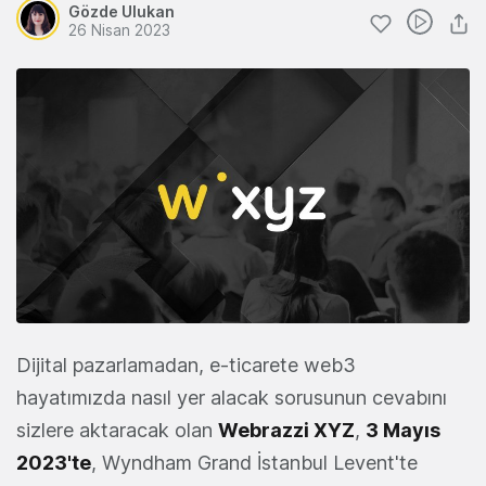
Gözde Ulukan
26 Nisan 2023
Dijital pazarlamadan, e-ticarete web3
hayatımızda nasıl yer alacak sorusunun cevabını
sizlere aktaracak olan
Webrazzi XYZ
,
3 Mayıs
2023'te
, Wyndham Grand İstanbul Levent'te