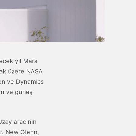
lecek yıl Mars
tmak üzere NASA
on ve Dynamics
en ve güneş
 Uzay aracının
or. New Glenn,