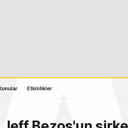
Konular
Etkinlikler
Jeff Bezos'un şirke