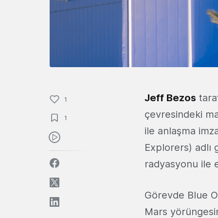
Jeff Bezos
tara
1
çevresindeki ma
1
ile anlaşma imza
Explorers) adlı
radyasyonu ile 
Görevde Blue Or
Mars yörüngesin