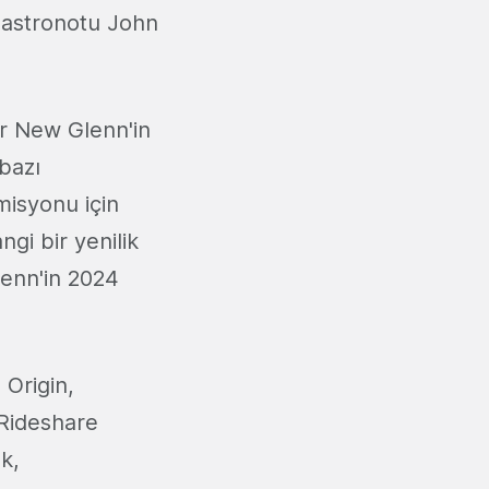
 astronotu John
ir New Glenn'in
bazı
misyonu için
gi bir yenilik
enn'in 2024
 Origin,
 Rideshare
k,