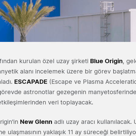
fından kurulan özel uzay şirketi
Blue Origin
, ge
nyetik alanı incelemek üzere bir görev başla
ladı.
ESCAPADE
(Escape ve Plasma Accelerati
 görevde astronotlar gezegenin manyetosferind
etkileşimlerinden veri toplayacak.
igin'in
New Glenn
adlı uzay aracı kullanılacak.
e ulaşmasının yaklaşık 11 ay süreceği belirtiliy