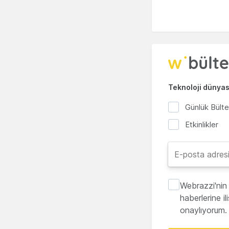
Teknoloji dünyası
Günlük Bült
Etkinlikler
Webrazzi'nin 
haberlerine i
onaylıyorum.