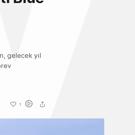
n, gelecek yıl
örev
1