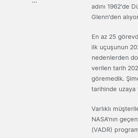
adını 1962'de D
Glenn'den alıyo
En az 25 görevd
ilk uçuşunun 20
nedenlerden dola
verilen tarih 20
göremedik. Şim
tarihinde uzaya f
Varlıklı müşteril
NASA'nın geçen 
(VADR) programı 