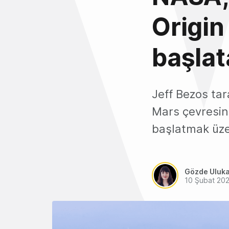
Origin
başla
Jeff Bezos tar
Mars çevresin
başlatmak üze
Gözde Uluk
10 Şubat 20