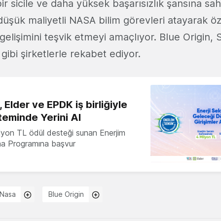
r sicile ve daha yüksek başarısızlık şansına sah
üşük maliyetli NASA bilim görevleri atayarak öz
 gelişimini teşvik etmeyi amaçlıyor. Blue Origin,
gibi şirketlerle rekabet ediyor.
 Elder ve EPDK iş birliğiyle
teminde Yerini Al
milyon TL ödül desteği sunan Enerjim
ma Programına başvur
Nasa
Blue Origin