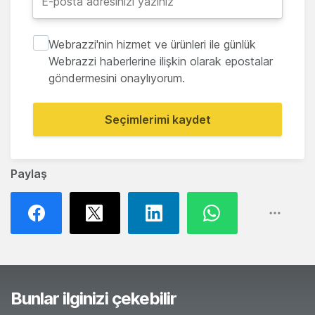
Webrazzi'nin hizmet ve ürünleri ile günlük
Webrazzi haberlerine ilişkin olarak epostalar
göndermesini onaylıyorum.
Seçimlerimi kaydet
Paylaş
Bunlar ilginizi çekebilir