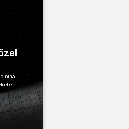
özel
amamına
ekete