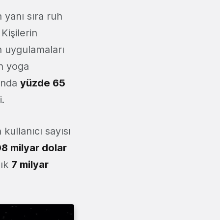
 yanı sıra ruh
Kişilerin
n uygulamaları
in yoga
sında
yüzde 65
.
kullanıcı sayısı
08 milyar dolar
şık
7 milyar