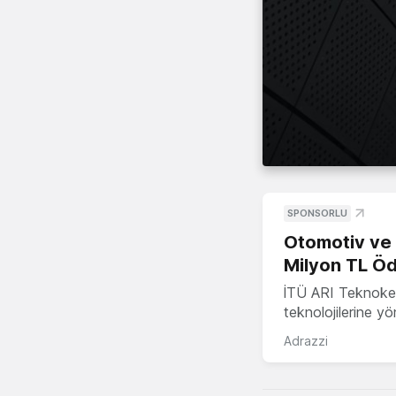
SPONSORLU
Otomotiv ve M
Milyon TL Öd
İTÜ ARI Teknokent
teknolojilerine y
Adrazzi