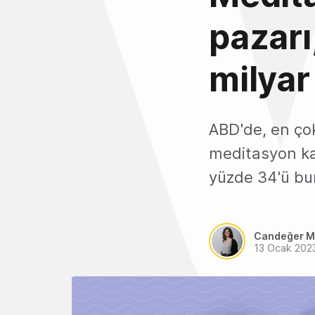
pazarı
milyar
ABD'de, en çok
meditasyon ka
yüzde 34'ü bu
Candeğer M
13 Ocak 202