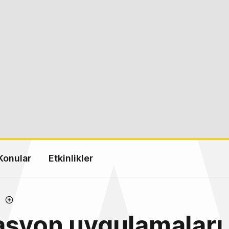
Konular
Etkinlikler
asyon uygulamaları