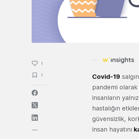
1
1
Covid-19
salgın
pandemi olarak 
insanların yalnı
hastalığın etkile
güvensizlik, ko
insan hayatını
k