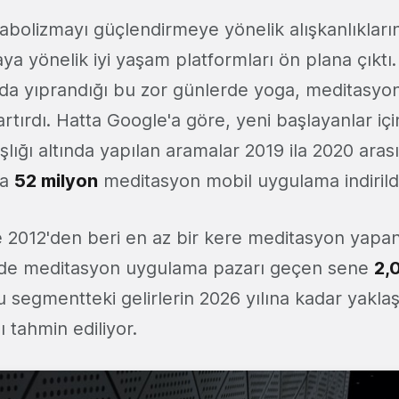
bolizmayı güçlendirmeye yönelik alışkanlıkların
ya yönelik iyi yaşam platformları ön plana çıktı. 
mda yıprandığı bu zor günlerde yoga, meditasyo
 artırdı. Hatta Google'a göre, yeni başlayanlar iç
lığı altında yapılan aramalar 2019 ila 2020 ara
da
52 milyon
meditasyon mobil uygulama indirildi
 2012'den beri en az bir kere meditasyon yapan 
kede meditasyon uygulama pazarı geçen sene
2,
u segmentteki gelirlerin 2026 yılına kadar yakla
 tahmin ediliyor.