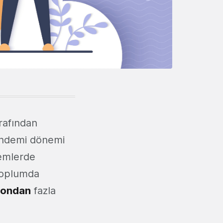
rafından
pandemi dönemi
nemlerde
r toplumda
yondan
fazla