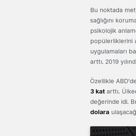
Bu noktada meta
sağlığını koruma
psikolojik anla
popülerliklerini
uygulamaları baş
arttı. 2019 yılın
Özellikle ABD'de
3 kat
arttı. Ül
değerinde idi. B
dolara
ulaşacağı