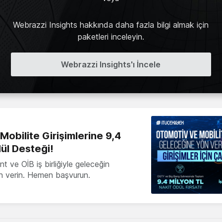
Webrazzi Insights hakkında daha fazla bilgi almak için
paketleri inceleyin.
Webrazzi Insights'ı İncele
obilite Girişimlerine 9,4
ül Desteği!
 ve OİB iş birliğiyle geleceğin
ön verin. Hemen başvurun.