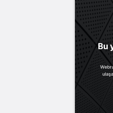
Bu 
Webraz
ulaş