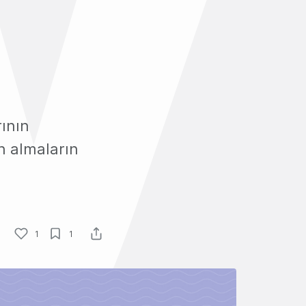
rının
n almaların
1
1