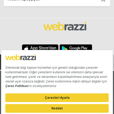
Hakkında
Yazarlar
Katkıda Bulun
Reklam
Girişiminizi Tanıtın
İletişim