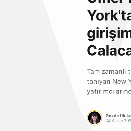
York't
girişi
Calaca
Tam zamanlı t
tanıyan New Yo
yatırımcıların
Gözde Uluk
24 Kasım 20