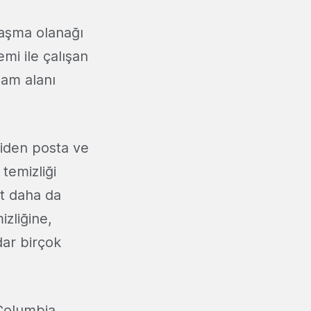
laşma olanağı
emi ile çalışan
şam alanı
biden posta ve
temizliği
et daha da
izliğine,
dar birçok
Columbia