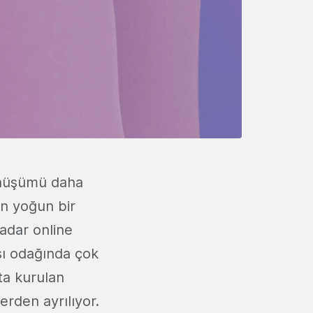
dönüşümü daha
in yoğun bir
kadar online
sı odağında çok
'ta kurulan
erden ayrılıyor.