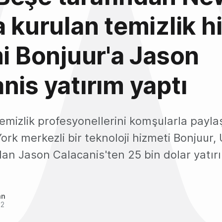
a kurulan temizlik h
mi Bonjuur'a Jason
nis yatırım yaptı
emizlik profesyonellerini komşularla payl
rk merkezli bir teknoloji hizmeti Bonjuur, U
dan Jason Calacanis'ten 25 bin dolar yatırı
an
22