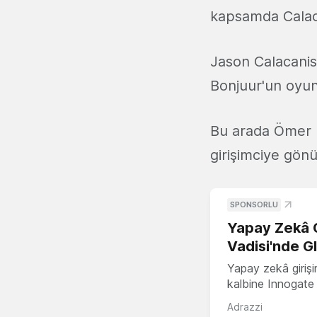
kapsamda Calacan
Jason Calacanis
Bonjuur'un oyun 
Bu arada Ömer 
girişimciye gön
SPONSORLU
Yapay Zekâ G
Vadisi'nde G
Yapay zekâ girişi
kalbine Innogate i
Adrazzi