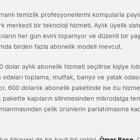
manlı temizlik profesyonellerini komşularla pay
 merkezli bir teknoloji hizmeti. Aylık üyelik sist
cıların her gün evini toparlıyor ve düzenli bir ya
ormda birden fazla abonelik modeli mevcut.
 dolar aylık abonelik hizmeti seçilirse kişiye lo
 odaları toplama, mutfak, banyo ve yatak odası 
or. 600 dolarlık abonelik paketinde ise bu hizm
Bu pakette kapıların silinmesinden mikrodalga tem
mlanmasından çelik ürünlerin parlatılmasına ka
.
ş hikayesi de bir hayli ilgi çekici.
Ömer Beşe
, 