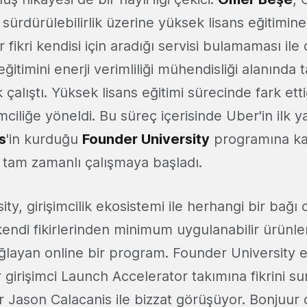
 sürdürülebilirlik üzerine yüksek lisans eğitimi
fikri kendisi için aradığı servisi bulamaması ile o
eğitimini enerji verimliliği mühendisliği alanınd
çalıştı. Yüksek lisans eğitimi sürecinde fark etti
imciliğe yöneldi. Bu süreç içerisinde Uber'in ilk y
s
'in kurduğu
Founder University
programına kab
 tam zamanlı çalışmaya başladı.
ty, girişimcilik ekosistemi ile herhangi bir bağı 
kendi fikirlerinden minimum uygulanabilir ürünle
ğlayan online bir program. Founder University e
girişimci Launch Accelerator takımına fikrini s
er Jason Calacanis ile bizzat görüşüyor. Bonjuur