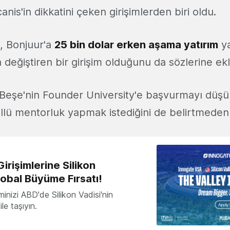
is'in dikkatini çeken girişimlerden biri oldu.
, Bonjuur'a
25 bin dolar erken aşama yatırım
ya
değiştiren bir girişim olduğunu da sözlerine ekl
Beşe'nin Founder University'e başvurmayı düş
üllü mentorluk yapmak istediğini de belirtmede
irişimlerine Silikon
lobal Büyüme Fırsatı!
minizi ABD'de Silikon Vadisi'nin
le taşıyın.