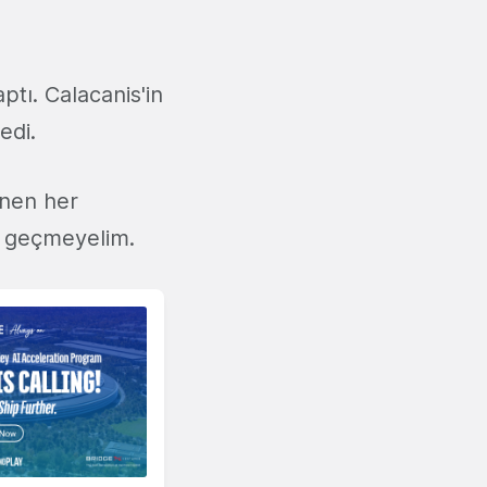
ptı. Calacanis'in
edi.
ünen her
n geçmeyelim.