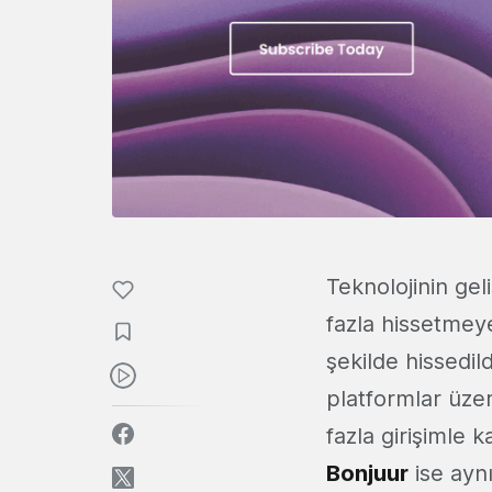
Teknolojinin gel
fazla hissetmey
şekilde hissedil
platformlar üze
fazla girişimle k
Bonjuur
ise aynı