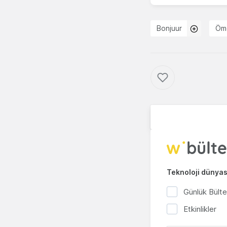
Bonjuur
Öm
Teknoloji dünyası
Günlük Bült
Etkinlikler