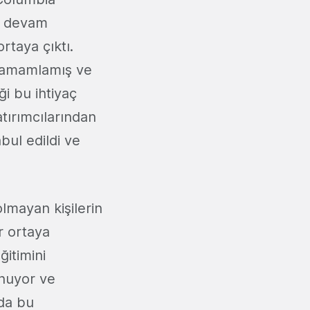
ne devam
rtaya çıktı.
a tamamlamış ve
ği bu ihtiyaç
atırımcılarından
ul edildi ve
olmayan kişilerin
r ortaya
ğitimini
unuyor ve
 da bu