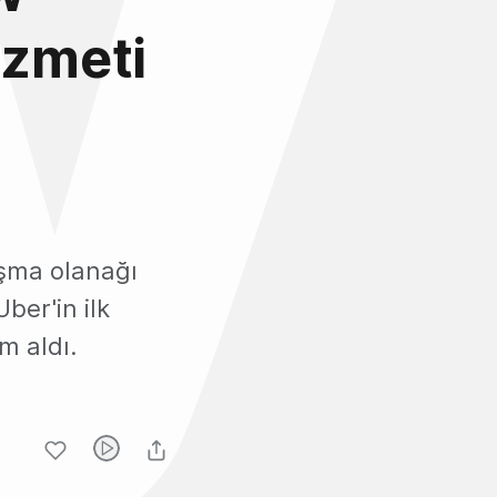
izmeti
aşma olanağı
ber'in ilk
m aldı.