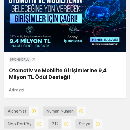
SPONSORLU
Otomotiv ve Mobilite Girişimlerine 9,4
Milyon TL Ödül Desteği!
Adrazzi
Alchemist
Numan Numan
Neo Portföy
212
Simya