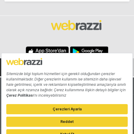
Hakkında
Yazarlar
Katkıda Bulun
Reklam
Girişiminizi Tanıtın
İletişim