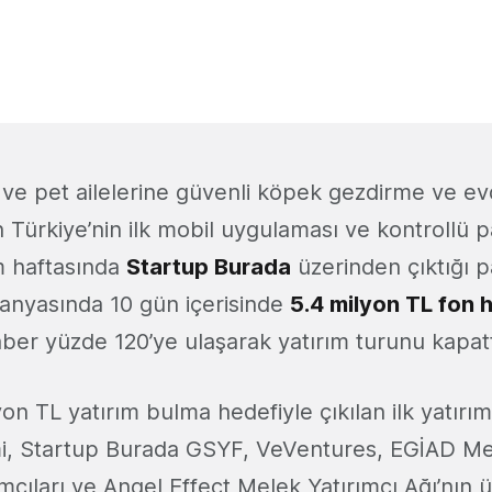
 ve pet ailelerine güvenli köpek gezdirme ve ev
 Türkiye’nin ilk mobil uygulaması ve kontrollü p
m haftasında
Startup Burada
üzerinden çıktığı pa
anyasında 10 gün içerisinde
5.4 milyon TL fon 
ber yüzde 120’ye ulaşarak yatırım turunu kapatt
on TL yatırım bulma hedefiyle çıkılan ilk yatırı
i, Startup Burada GSYF, VeVentures, EGİAD Mel
mcıları ve Angel Effect Melek Yatırımcı Ağı’nın üye