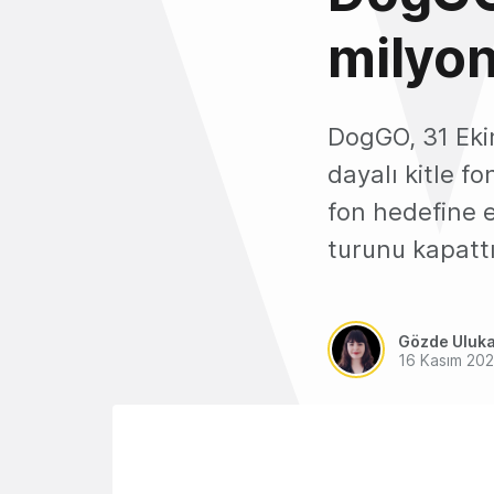
milyon
DogGO, 31 Eki
dayalı kitle f
fon hedefine 
turunu kapattı
Gözde Uluk
16 Kasım 20