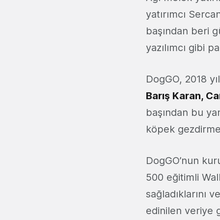
yatırımcı Sercan
başından beri gü
yazılımcı gibi p
DogGO, 2018 yı
Barış Karan, C
başından bu yan
köpek gezdirme 
DogGO’nun kur
500 eğitimli Wa
sağladıklarını v
edinilen veriye