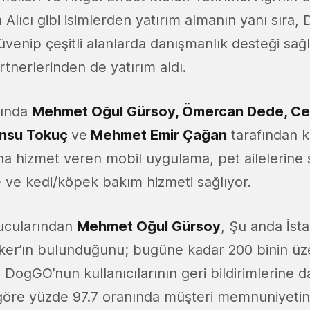
 Alıcı gibi isimlerden yatırım almanın yanı sıra
venip çeşitli alanlarda danışmanlık desteği sağ
artnerlerinden de yatırım aldı.
lında
Mehmet Oğul Gürsoy, Ömercan Dede, Ce
ansu Tokuç
ve
Mehmet Emir Çağan
tarafından k
a hizmet veren mobil uygulama, pet ailelerine şi
ve kedi/köpek bakım hizmeti sağlıyor.
ucularından
Mehmet Oğul Gürsoy
, Şu anda İsta
lker’ın bulunduğunu; bugüne kadar 200 binin üz
e DogGO’nun kullanıcılarının geri bildirimlerine 
 göre yüzde 97.7 oranında müşteri memnuniyetine