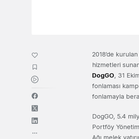
2018’de kurulan
hizmetleri sunan
DogGO
, 31 Eki
fonlaması kamp
fonlamayla bera
DogGO, 5.4 mily
Portföy Yönetim
Ağı melek yatırı