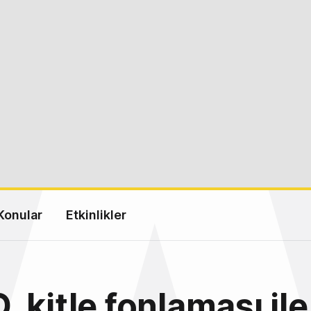
Konular
Etkinlikler
 kitle fonlaması ile