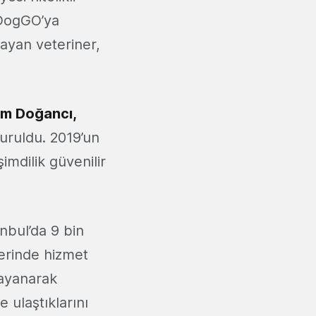
, DogGO’ya
layan veteriner,
m Doğancı,
uruldu. 2019’un
mdilik güvenilir
nbul’da 9 bin
erinde hizmet
dayanarak
 ulaştıklarını