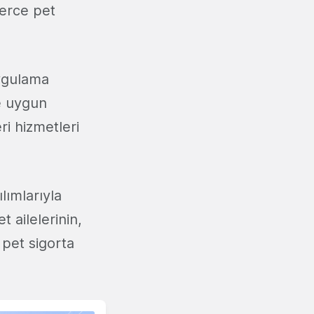
lerce pet
uygulama
ve uygun
ri hizmetleri
lımlarıyla
 ailelerinin,
e pet sigorta