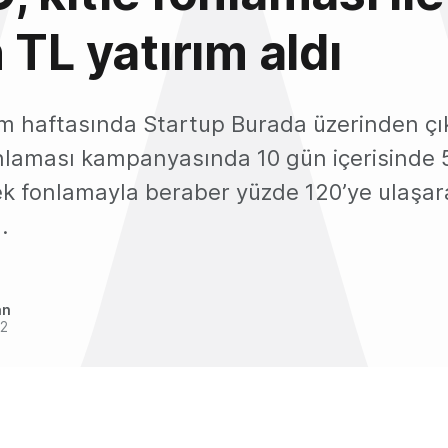
 TL yatırım aldı
m haftasında Startup Burada üzerinden çı
onlaması kampanyasında 10 gün içerisinde 
ek fonlamayla beraber yüzde 120’ye ulaşar
.
an
22