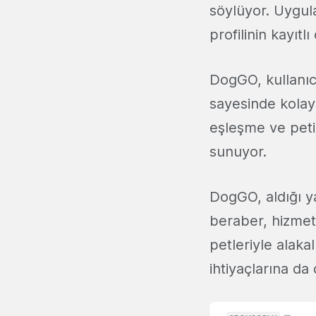
söylüyor. Uygul
profilinin kayıtl
DogGO, kullanıcı
sayesinde kolay 
eşleşme ve petin
sunuyor.
DogGO, aldığı ya
beraber, hizmet 
petleriyle alakal
ihtiyaçlarına da