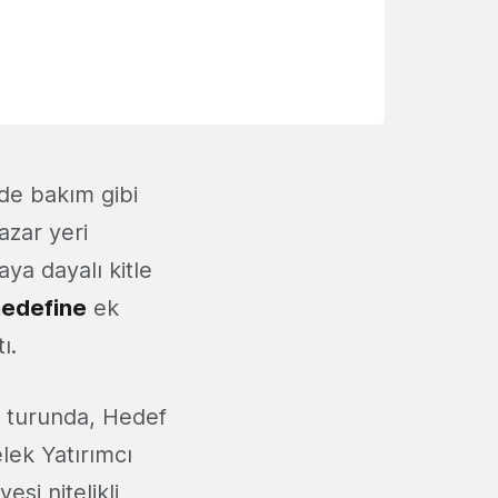
de bakım gibi
azar yeri
ya dayalı kitle
hedefine
ek
ı.
m turunda, Hedef
ek Yatırımcı
si nitelikli