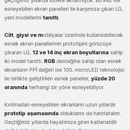
geçtiğimiz yıllarda sizlere aktarmıştık. Bu kez ise
esneyebilen ekran panelleri ile karşımıza çıkan LG,
yeni modellerini
tanıttı
.
Cilt
,
giysi
ve
m
obilyalar üzerinde kullanılabilecek
esnek ekran panellerinin prototipini görücüye
çıkaran LG,
12 ve 14 inç ekran boyutlarına
sahip
iki model tanıttı.
RGB
desteğine sahip olan esnek
ekranların PPİ değeri ise 100. microLED teknolojisi
ile birlikte geliştirilen esnek paneller,
yüzde 20
oranında
herhangi bir yöne esneyebiliyor.
Kırılmadan esneyebilen ekranların uzun yıllardır
prototip
aşamasında
olduklarını da hatırlatalım.
Geçtiğimiz yıllarda hayatımıza giren katlanabilir