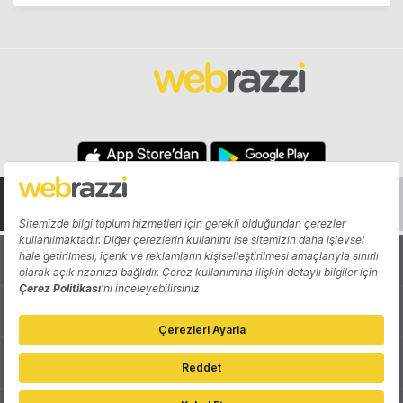
Hakkında
Yazarlar
Katkıda Bulun
Reklam
Girişiminizi Tanıtın
İletişim