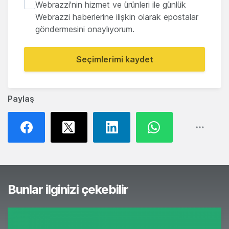
Webrazzi'nin hizmet ve ürünleri ile günlük
Webrazzi haberlerine ilişkin olarak epostalar
göndermesini onaylıyorum.
Seçimlerimi kaydet
Paylaş
Bunlar ilginizi çekebilir