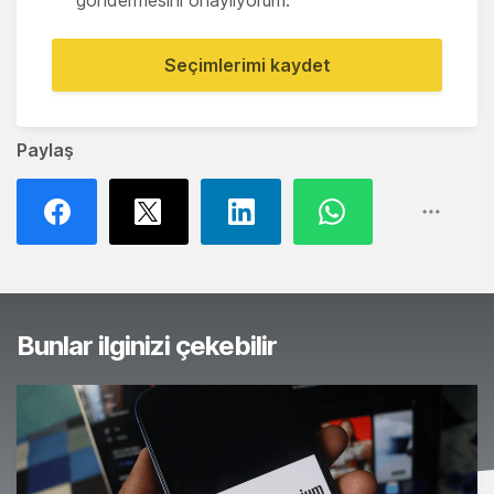
göndermesini onaylıyorum.
Seçimlerimi kaydet
Paylaş
Bunlar ilginizi çekebilir