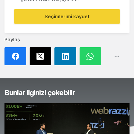
Seçimlerimi kaydet
Paylaş
Bunlar ilginizi çekebilir