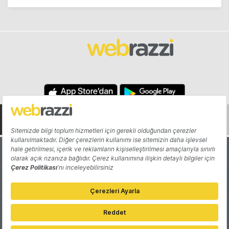
Hakkında
Yazarlar
Katkıda Bulun
Reklam
Girişiminizi Tanıtın
İletişim