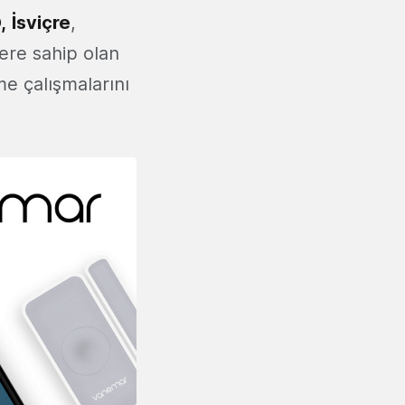
,
İsviçre
,
ere sahip olan
me çalışmalarını