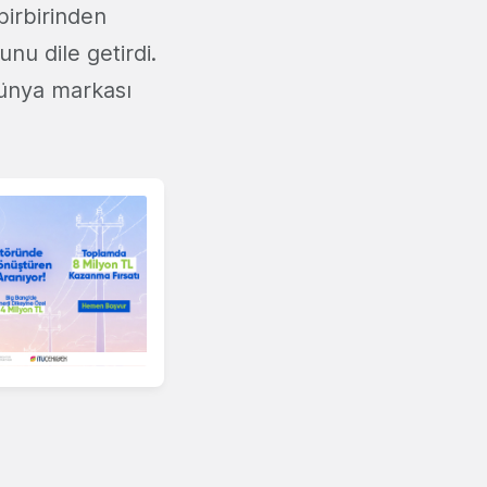
birbirinden
nu dile getirdi.
dünya markası