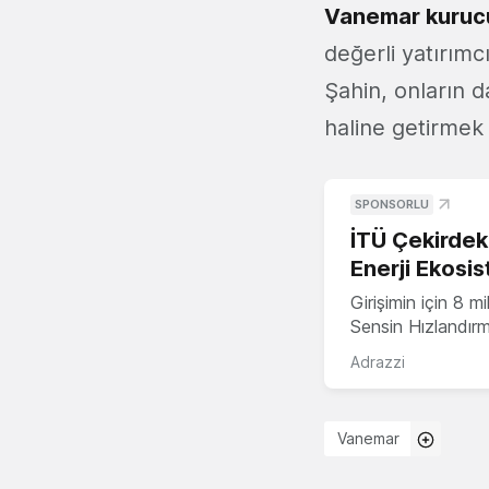
Vanemar kurucu
değerli yatırımc
Şahin, onların d
haline getirmek
SPONSORLU
İTÜ Çekirdek,
Enerji Ekosis
Girişimin için 8 
Sensin Hızlandır
Adrazzi
Vanemar