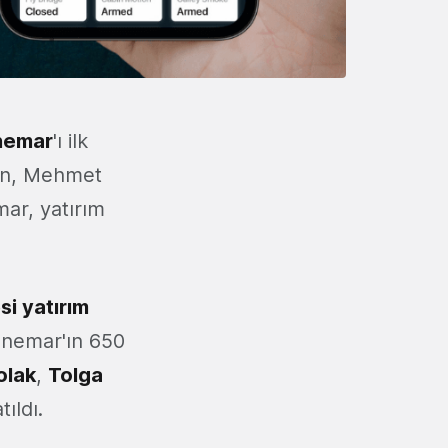
nemar
'ı ilk
in, Mehmet
ar, yatırım
i yatırım
Vanemar'ın 650
olak
,
Tolga
tıldı.