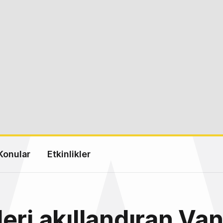
Konular
Etkinlikler
eri akıllandıran Va