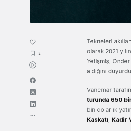
Tekneleri akıllan
olarak 2021 yılı
2
Yetişmiş, Önder
aldığını duyurdu
Vanemar tarafınd
turunda 650 bin
bin dolarlık yat
Kaskatı
,
Kadir