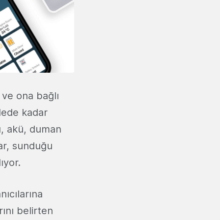
 ve ona bağlı
dede kadar
su, akü, duman
mar, sunduğu
ıyor.
nıcılarına
ını belirten