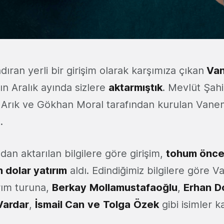
dıran yerli bir girişim olarak karşımıza çıkan
Va
nın Aralık ayında sizlere
aktarmıştık
. Mevlüt Şah
 Arık ve Gökhan Moral tarafından kurulan Vanem
.
an aktarılan bilgilere göre girişim,
tohum önces
 dolar yatırım
aldı. Edindiğimiz bilgilere göre 
ırım turuna,
Berkay
Mollamustafaoğlu
,
Erhan
D
Vardar
,
İsmail Can
ve
Tolga
Özek
gibi isimler ka