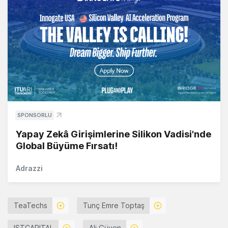
SPONSORLU
Yapay Zekâ Girişimlerine Silikon Vadisi'nde
Global Büyüme Fırsatı!
Adrazzi
TeaTechs
Tunç Emre Toptaş
ISTCAPITAL
Ali Güven