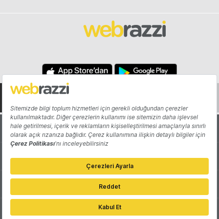
Hakkında
Yazarlar
Katkıda Bulun
Reklam
Girişiminizi Tanıtın
İletişim
Çerez Tercihleri
Gizlilik Politikası