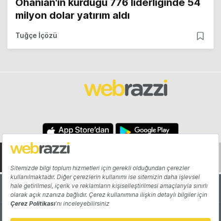
Ohanian'ın kurduğu 776 liderliğinde 54
milyon dolar yatırım aldı
Tuğçe İçözü
Hakkında
Yazarlar
Katkıda Bulun
Reklam