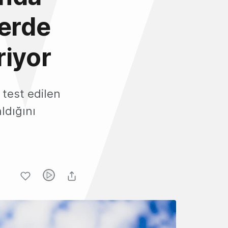
lerde
riyor
e test edilen
ldığını