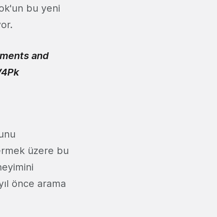
ok'un bu yeni
yor.
omments and
V4Pk
ğunu
vermek üzere bu
neyimini
 yıl önce arama