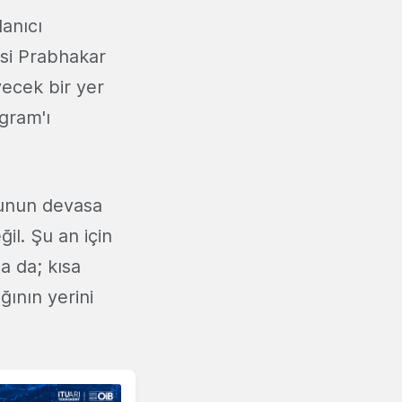
anıcı
'si Prabhakar
ecek bir yer
gram'ı
unun devasa
il. Şu an için
a da; kısa
ğının yerini