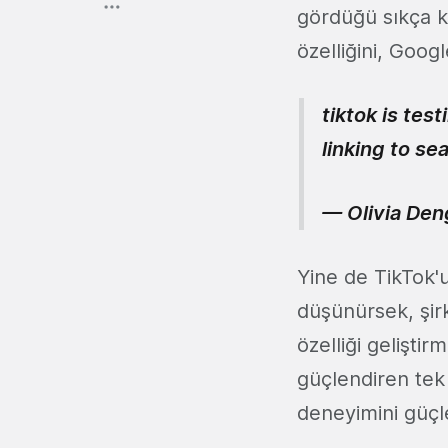
gördüğü sıkça k
özelliğini, Goog
tiktok is te
linking to se
— Olivia Den
Yine de TikTok'u
düşünürsek, şir
özelliği gelişti
güçlendiren tek 
deneyimini güç