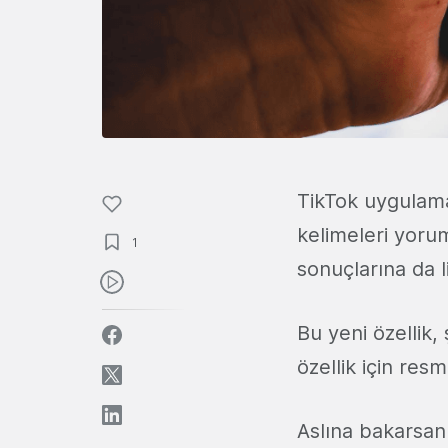
TikTok uygulama 
kelimeleri yoru
1
sonuçlarına da l
Bu yeni özellik, 
özellik için res
Aslına bakarsan