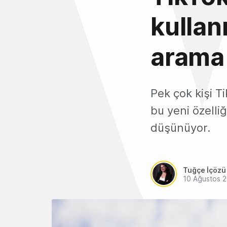
kullan
arama 
Pek çok kişi Ti
bu yeni özelli
düşünüyor.
Tuğçe İçözü
10 Ağustos 