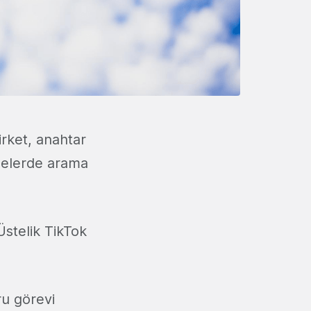
irket, anahtar
melerde arama
 Üstelik TikTok
ru görevi