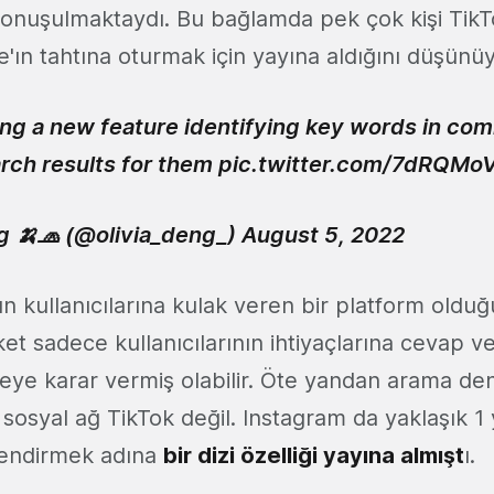
onuşulmaktaydı. Bu bağlamda pek çok kişi TikT
le'ın tahtına oturmak için yayına aldığını düşünü
sting a new feature identifying key words in c
arch results for them
pic.twitter.com/7dRQMo
g 🍌🧢 (@olivia_deng_)
August 5, 2022
n kullanıcılarına kulak veren bir platform oldu
ket sadece kullanıcılarının ihtiyaçlarına cevap 
rmeye karar vermiş olabilir. Öte yandan arama de
sosyal ağ TikTok değil. Instagram da yaklaşık 1
lendirmek adına
bir dizi özelliği yayına almışt
ı.