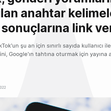
ılan anahtar kelime
sonuçlarına link ve
kTok'un şu an için sınırlı sayıda kullanıcı il
ğini, Google'ın tahtına oturmak için yayına a
2022