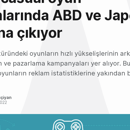
mlarında ABD ve Ja
na çıkıyor
üründeki oyunların hızlı yükselişlerinin ar
am ve pazarlama kampanyaları yer alıyor. B
yunların reklam istatistiklerine yakından 
ççiyan
2022