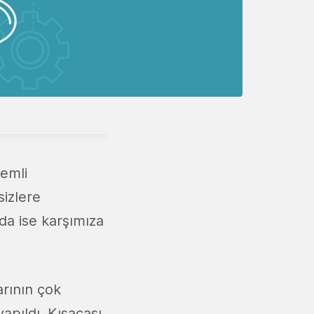
emli
sizlere
da ise karşımıza
arının çok
apıldı. Kısacası