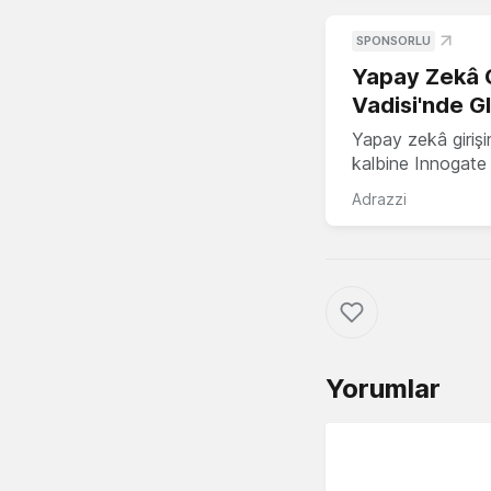
SPONSORLU
Yapay Zekâ G
Vadisi'nde G
Yapay zekâ girişi
kalbine Innogate i
Adrazzi
Yorumlar