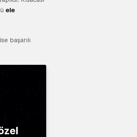
nü
ele
ise başarılı
özel