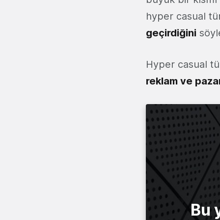
hyper casual tü
geçirdiğini
söyl
Hyper casual tür
reklam ve paza
Bu 