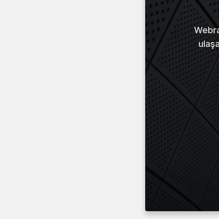
Webraz
ulaş