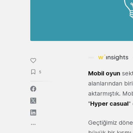
5
Mobil oyun
sekt
alanlarından biri
aktarmıştık. Mob
"
Hyper
casual
"
Geçtiğimiz döne
büyük bir kısmı 