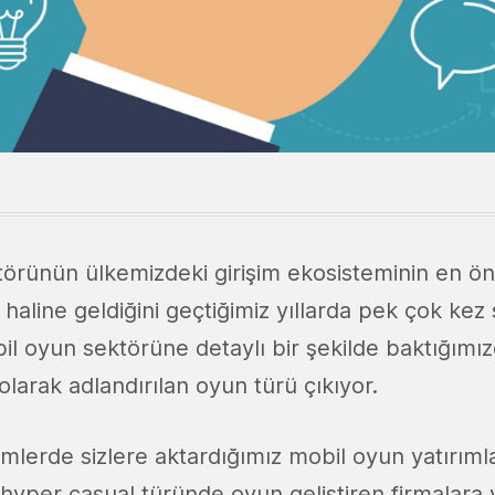
örünün ülkemizdeki girişim ekosisteminin en ön
 haline geldiğini geçtiğimiz yıllarda pek çok kez 
il oyun sektörüne detaylı bir şekilde baktığımız
 olarak adlandırılan oyun türü çıkıyor.
mlerde sizlere aktardığımız mobil oyun yatırıml
hyper casual türünde oyun geliştiren firmalara y