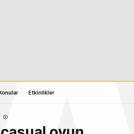
Konular
Etkinlikler
 casual oyun