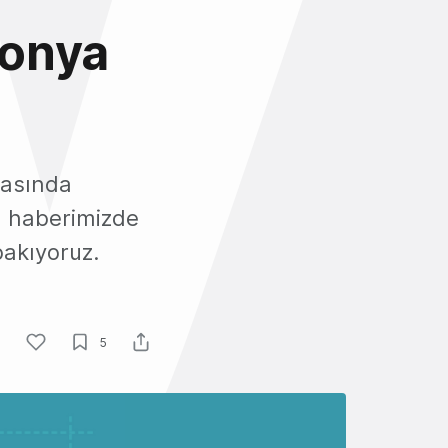
ponya
kasında
u haberimizde
bakıyoruz.
5