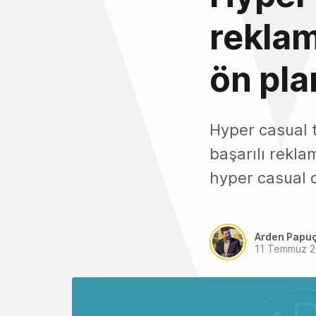
rekla
ön pla
Hyper casual t
başarılı rekl
hyper casual o
Arden Papu
11 Temmuz 