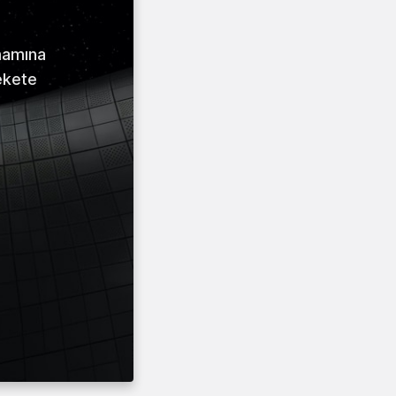
amamına
ekete