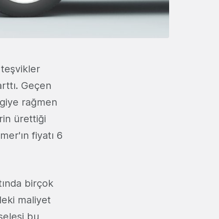
 teşvikler
arttı. Geçen
lgiye rağmen
in ürettiği
er'ın fiyatı 6
ltında birçok
eki maliyet
selesi bu