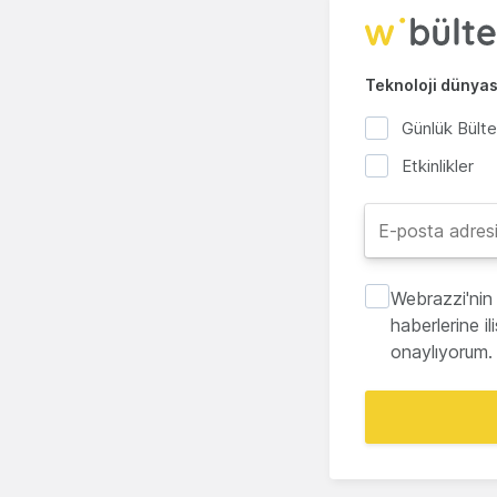
Teknoloji dünyası
Günlük Bült
Etkinlikler
Webrazzi'nin 
haberlerine i
onaylıyorum.