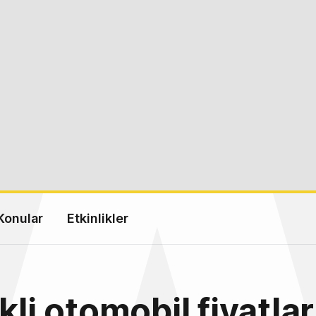
Konular
Etkinlikler
kli otomobil fiyatlar