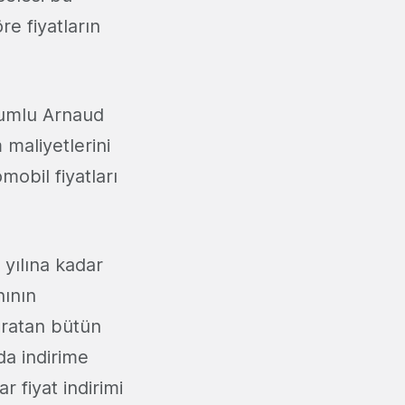
re fiyatların
rumlu Arnaud
 maliyetlerini
mobil fiyatları
.
 yılına kadar
nının
aratan bütün
da indirime
r fiyat indirimi