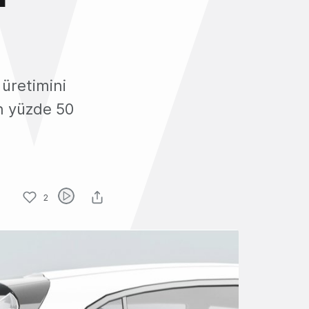
 üretimini
ın yüzde 50
2