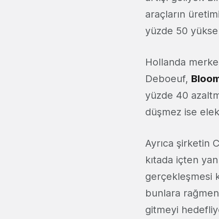
araçların üretim
yüzde 50 yükse
Hollanda merkez
Deboeuf,
Bloo
yüzde 40 azaltma
düşmez ise elek
Ayrıca şirketin 
kıtada içten yan
gerçekleşmesi k
bunlara rağmen 
gitmeyi hedefliyo