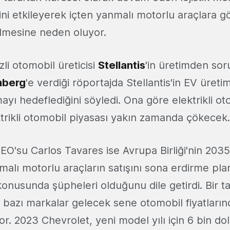
ini etkileyerek içten yanmalı motorlu araçlara gö
lmesine neden oluyor.
li otomobil üreticisi
Stellantis
'in üretimden so
mberg
'e verdiği röportajda Stellantis'in EV üretim
yı hedeflediğini söyledi. Ona göre elektrikli oto
trikli otomobil piyasası yakın zamanda çökecek
CEO'su Carlos Tavares ise Avrupa Birliği'nin 2035
malı motorlu araçların satışını sona erdirme pla
onusunda şüpheleri olduğunu dile getirdi. Bir t
bazı markalar gelecek sene otomobil fiyatların
r. 2023 Chevrolet, yeni model yılı için 6 bin dola