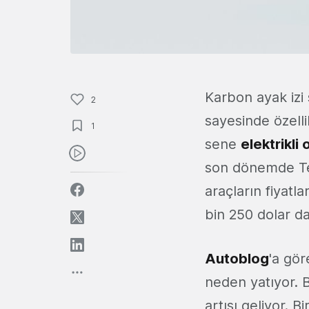
Karbon ayak izi s
2
sayesinde özelli
1
sene
elektrikli
son dönemde Tesl
araçların fiyat
bin 250 dolar d
Autoblog
'a gör
neden yatıyor. 
artışı geliyor. 