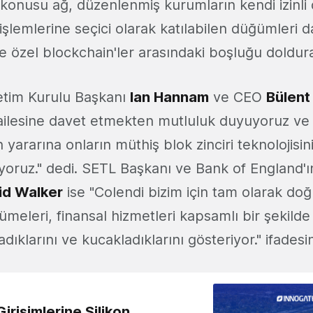
konusu ağ, düzenlenmiş kurumların kendi izinli d
lemlerine seçici olarak katılabilen düğümleri d
 özel blockchain'ler arasındaki boşluğu doldur
etim Kurulu Başkanı
Ian Hannam
ve CEO
Bülen
 ailesine davet etmekten mutluluk duyuyoruz ve
n yararına onların müthiş blok zinciri teknolojisi
iyoruz." dedi. SETL Başkanı ve Bank of England'ı
id Walker
ise "Colendi bizim için tam olarak doğ
eleri, finansal hizmetleri kapsamlı bir şekilde
ladıklarını ve kucakladıklarını gösteriyor." ifadesi
irişimlerine Silikon