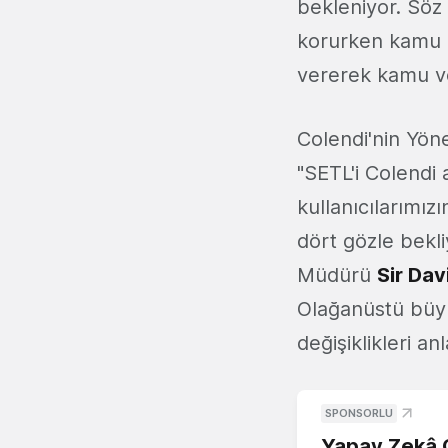
bekleniyor. Söz 
korurken kamu iş
vererek kamu ve
Colendi'nin Yön
"SETL'i Colendi
kullanıcılarımızı
dört gözle bekl
Müdürü
Sir Dav
Olağanüstü büyüm
değişiklikleri an
SPONSORLU
Yapay Zekâ G