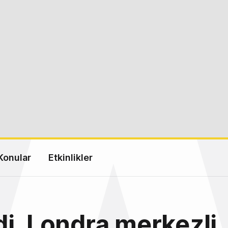
Konular
Etkinlikler
i, Londra merkezli