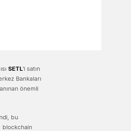
ısı
SETL
'i satın
Merkez Bankaları
tanınan önemli
ndi, bu
, blockchain