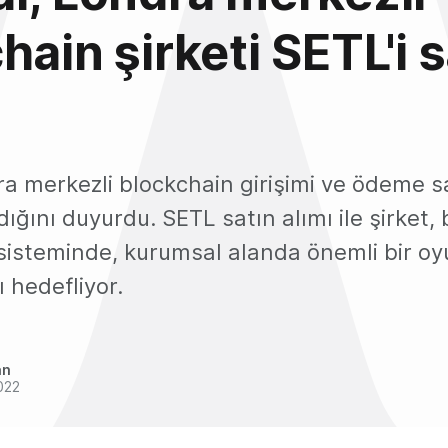
hain şirketi SETL'i s
a merkezli blockchain girişimi ve ödeme sa
ldığını duyurdu. SETL satın alımı ile şirket,
sisteminde, kurumsal alanda önemli bir oy
 hedefliyor.
an
022