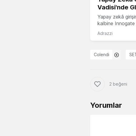
Vadisi'nde G
Yapay zekâ girişi
kalbine Innogate i
Adrazzi
Colendi
SE
2 beğeni
Yorumlar