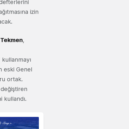
efterlerini
ağıtmasına izin
acak.
t Tekmen
,
ni kullanmayı
n eski Genel
ru ortak.
 değiştiren
ni kullandı.