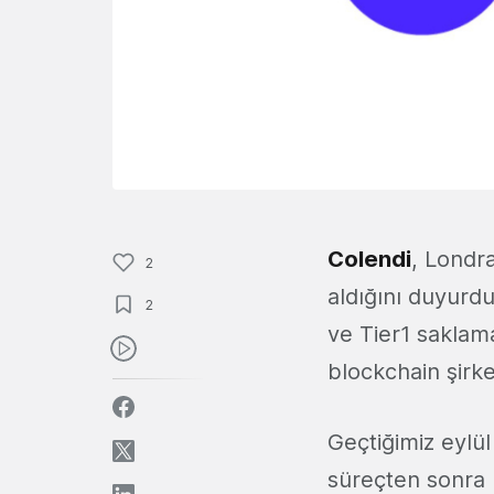
Colendi
, Londr
2
aldığını duyurdu
2
ve Tier1 saklama
blockchain şirke
Geçtiğimiz eylül
süreçten sonra 