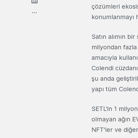
çözümleri ekosi
konumlanmayı h
Satın alımın bi
milyondan fazla 
amacıyla kullanı
Colendi cüzdanı
şu anda geliştir
yapı tüm Colendi
SETL'in 1 milyon 
olmayan ağın EV
NFT'ler ve diğer