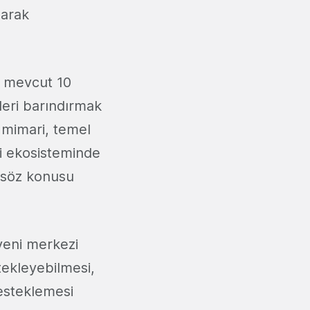
larak
n mevcut 10
eleri barındırmak
u mimari, temel
di ekosisteminde
n söz konusu
 yeni merkezi
tekleyebilmesi,
desteklemesi