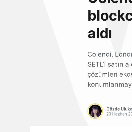
blockc
aldı
Colendi, Londr
SETL'i satın a
çözümleri eko
konumlanmayı
Gözde Uluk
23 Haziran 2