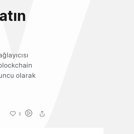
atın
ğlayıcısı
 blockchain
uncu olarak
2