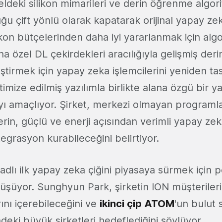
ldeki silikon mimarileri ve derin öğrenme algori
ğu çift yönlü olarak kapatarak orijinal yapay zeka
ikon bütçelerinden daha iyi yararlanmak için algor
ona özel DL çekirdekleri aracılığıyla gelişmiş de
rleştirmek için yapay zeka işlemcilerini yeniden ta
mize edilmiş yazılımla birlikte alana özgü bir 
yı amaçlıyor. Şirket, merkezi olmayan programl
lerin, güçlü ve enerji açısından verimli yapay z
egrasyon kurabileceğini belirtiyor.
adlı ilk yapay zeka çiğini piyasaya sürmek için p
rüşüyor. Sunghyun Park, şirketin ION müşterileri
ını içerebileceğini ve
ikinci çip ATOM
'un bulut
deki büyük şirketleri hedeflediğini söylüyor.