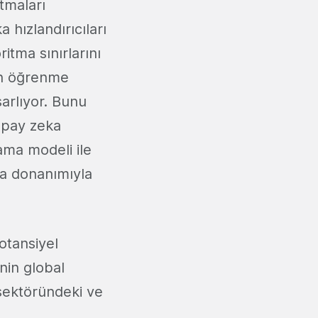
tmaları
 hızlandırıcıları
itma sınırlarını
rin öğrenme
sarlıyor. Bunu
yapay zeka
ama modeli ile
eka donanımıyla
otansiyel
nin global
 sektöründeki ve