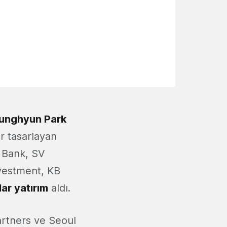
unghyun Park
er tasarlayan
t Bank, SV
nvestment, KB
ar yatırım
aldı.
artners ve Seoul