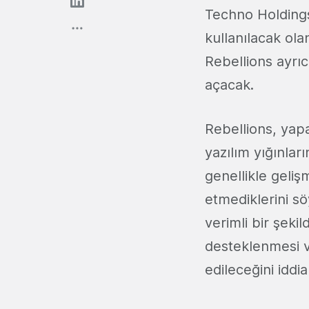
Techno Holdings'
kullanılacak ola
Rebellions ayrıc
açacak.
Rebellions, yapa
yazılım yığınlar
genellikle geliş
etmediklerini sö
verimli bir şek
desteklenmesi v
edileceğini iddia