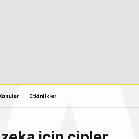
Konular
Etkinlikler
zeka için çipler