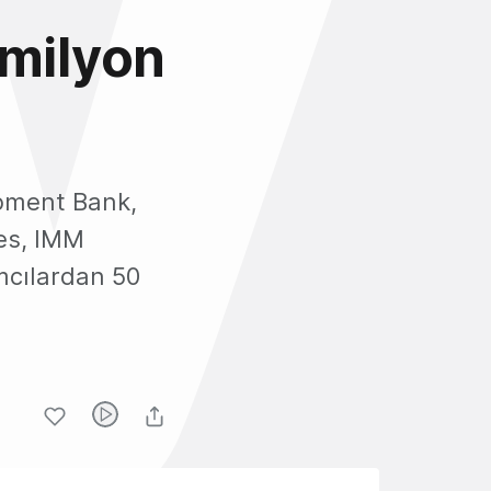
 milyon
opment Bank,
es, IMM
mcılardan 50