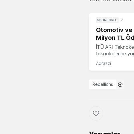
SPONSORLU
Otomotiv ve M
Milyon TL Öd
İTÜ ARI Teknokent
teknolojilerine y
Adrazzi
Rebellions