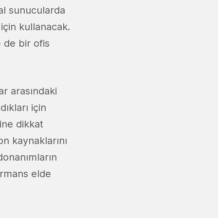
sal sunucularda
 için kullanacak.
 de bir ofis
ar arasındaki
ıkları için
ine dikkat
kon kaynaklarını
 donanımların
ormans elde