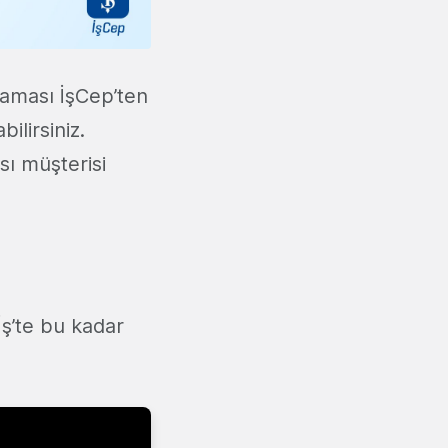
laması İşCep’ten
ilirsiniz.
sı müşterisi
İş’te bu kadar