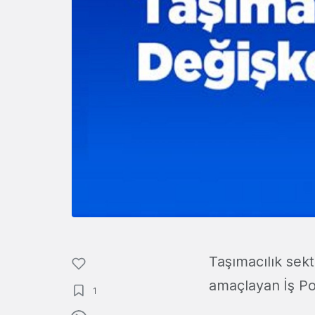
Taşımacılık sek
amaçlayan İş Por
1