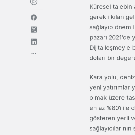
Küresel talebin 
gerekli kılan ge
sağlayıp önemli 
pazarı 2021'de y
Dijitalleşmeyle 
doları bir değer
Kara yolu, deniz
yeni yatırımlar 
olmak üzere tas
en az %80’i ile 
gösteren yerli ve
sağlayıcılarının