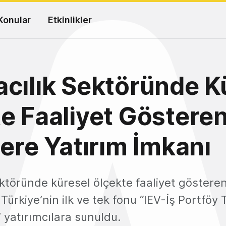
Konular
Etkinlikler
cılık Sektöründe K
e Faaliyet Göstere
lere Yatırım İmkanı
ktöründe küresel ölçekte faaliyet gösteren
Türkiye’nin ilk ve tek fonu “IEV-İş Portföy 
 yatırımcılara sunuldu.