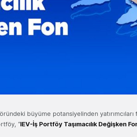
töründeki büyüme potansiyelinden yatırımcıları
tföy, “
IEV-İş Portföy Taşımacılık Değişken Fo