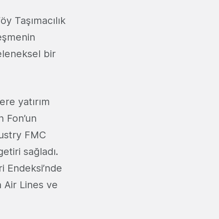
öy Taşımacılık
lleşmenin
leneksel bir
ere yatırım
en Fon’un
dustry FMC
iri sağladı.
ri Endeksi’nde
a Air Lines ve