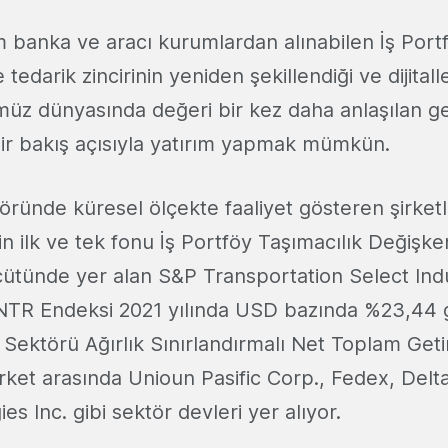
 banka ve aracı kurumlardan alınabilen İş Portf
 tedarik zincirinin yeniden şekillendiği ve dijita
müz dünyasında değeri bir kez daha anlaşılan ge
r bakış açısıyla yatırım yapmak mümkün.
öründe küresel ölçekte faaliyet gösteren şirketl
n ilk ve tek fonu İş Portföy Taşımacılık Değişk
lçütünde yer alan S&P Transportation Select In
R Endeksi 2021 yılında USD bazında %23,44 get
Sektörü Ağırlık Sınırlandırmalı Net Toplam Geti
şirket arasında Unioun Pasific Corp., Fedex, Delt
s Inc. gibi sektör devleri yer alıyor.