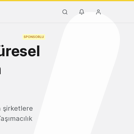
SPONSORLU
üresel
n
 şirketlere
Taşımacılık