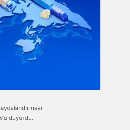
 faydalandırmayı
n
”u duyurdu.