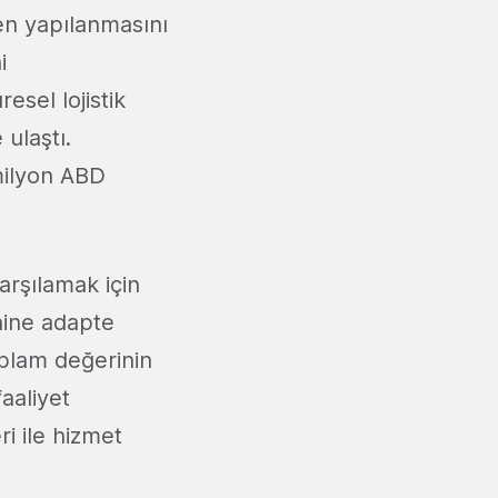
den yapılanmasını
i
esel lojistik
ulaştı.
 milyon ABD
arşılamak için
enine adapte
plam değerinin
aaliyet
ri ile hizmet