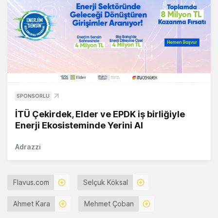
SPONSORLU
İTÜ Çekirdek, Elder ve EPDK iş birliğiyle
Enerji Ekosisteminde Yerini Al
Adrazzi
Flavus.com
Selçuk Köksal
Ahmet Kara
Mehmet Çoban