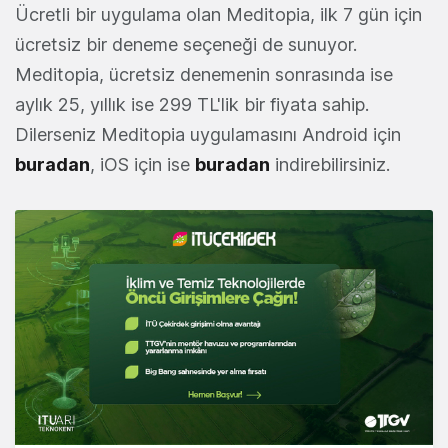
Ücretli bir uygulama olan Meditopia, ilk 7 gün için
ücretsiz bir deneme seçeneği de sunuyor.
Meditopia, ücretsiz denemenin sonrasında ise
aylık 25, yıllık ise 299 TL'lik bir fiyata sahip.
Dilerseniz Meditopia uygulamasını Android için
buradan
, iOS için ise
buradan
indirebilirsiniz.