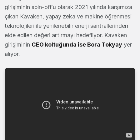
girişiminin spin-off'u olarak 2021 yılında karşımıza
çıkan Kavaken, yapay zeka ve makine öğrenmesi
teknolojileri ile yenilenebilir enerji santrallerinden
elde edilen değeri artırmayı hedefliyor. Kavaken
girişiminin
CEO koltuğunda ise Bora Tokyay
yer
alıyor.