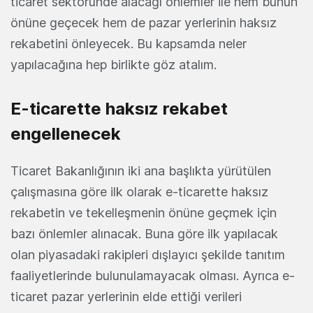
ticaret sektöründe alacağı önlemler ile hem bunun
önüne geçecek hem de pazar yerlerinin haksız
rekabetini önleyecek. Bu kapsamda neler
yapılacağına hep birlikte göz atalım.
E-ticarette haksız rekabet
engellenecek
Ticaret Bakanlığının iki ana başlıkta yürütülen
çalışmasına göre ilk olarak e-ticarette haksız
rekabetin ve tekelleşmenin önüne geçmek için
bazı önlemler alınacak. Buna göre ilk yapılacak
olan piyasadaki rakipleri dışlayıcı şekilde tanıtım
faaliyetlerinde bulunulamayacak olması. Ayrıca e-
ticaret pazar yerlerinin elde ettiği verileri