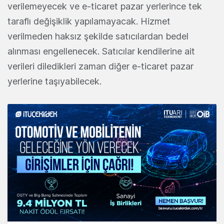
verilemeyecek ve e-ticaret pazar yerlerince tek
taraflı değişiklik yapılamayacak. Hizmet
verilmeden haksız şekilde satıcılardan bedel
alınması engellenecek. Satıcılar kendilerine ait
verileri diledikleri zaman diğer e-ticaret pazar
yerlerine taşıyabilecek.