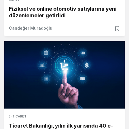
Fiziksel ve online otomotiv satışlarına yeni
düzenlemeler getirildi
Candeğer Muradoğlu
E-TICARET
Ticaret Bakanlığı, yılın ilk yarısında 40 e-