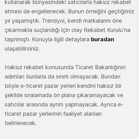
kullanarak bünyesindeki satıcılarla haksız rekabet
etmesi de engellenecek. Bunun örneğini geçtiğimiz
yıl yaşamıştık. Trendyol, kendi markalarını öne
çıkarmakla suçlandığı için olay Rekabet Kurulu'na
taşınmıştı. Konuyla ilgili detaylara
buradan
ulaşabilirsiniz.
Haksız rekabet konusunda Ticaret Bakanlığının
adımları bunlarla da sınırlı olmayacak. Bundan
böyle e-ticaret pazar yerleri kendini haksız bir
şekilde sıralamada ön plana çıkaramayacak ve
satıcılar arasında ayrım yapmayacak. Ayrıca e-
ticaret pazar yerlerinin faaliyet alanları
belirlenecek.