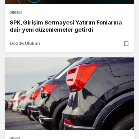
GIRIŞIM
SPK, Girişim Sermayesi Yatırım Fonlarına
dair yeni düzenlemeler getirdi
Gözde Ulukan
GENEL