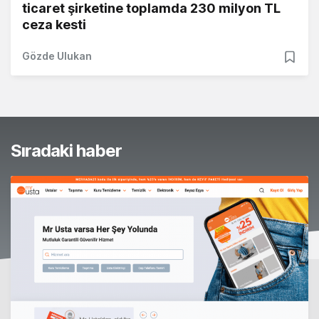
ticaret şirketine toplamda 230 milyon TL
ceza kesti
Gözde Ulukan
Sıradaki haber