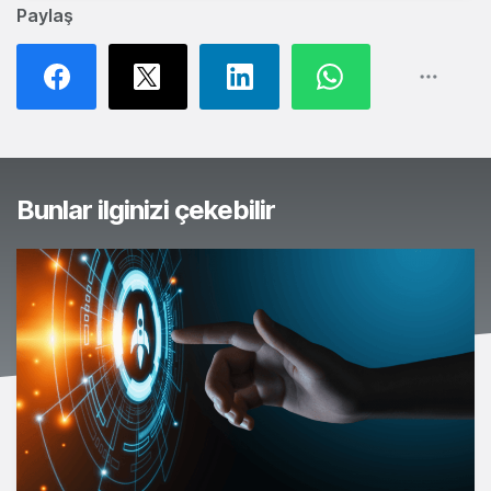
Paylaş
Bunlar ilginizi çekebilir