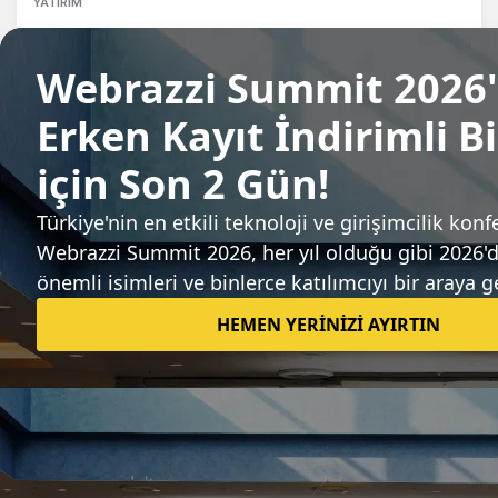
YATIRIM
Kripto platformu Yellow Card, 33 milyon
dolar yatırım aldı
Tuğçe İçözü
Sıradaki haber