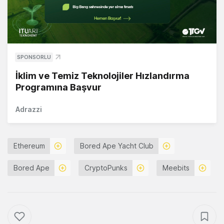
SPONSORLU
İklim ve Temiz Teknolojiler Hızlandırma
Programına Başvur
Adrazzi
Ethereum
Bored Ape Yacht Club
Bored Ape
CryptoPunks
Meebits