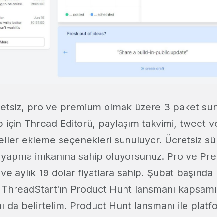
etsiz, pro ve premium olmak üzere 3 paket sun
p için Thread Editorü, paylaşım takvimi, tweet v
ller ekleme seçenekleri sunuluyor. Ücretsiz s
 yapma imkanına sahip oluyorsunuz. Pro ve Pre
r ve aylık 19 dolar fiyatlara sahip. Şubat başınd
ThreadStart'ın Product Hunt lansmanı kapsamı
nı da belirtelim. Product Hunt lansmanı ile pla