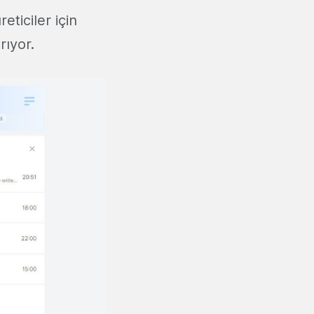
eticiler için
ırıyor.