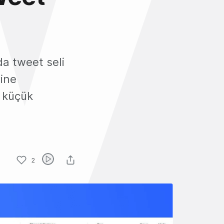
da tweet seli
rine
 küçük
2