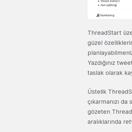
ThreadStart üzer
güzel özellikler
planlayabilmeniz
Yazdığınız tweet
taslak olarak k
Üstelik ThreadSt
çıkarmanızı da s
gözeten Thread
aralıklarında re