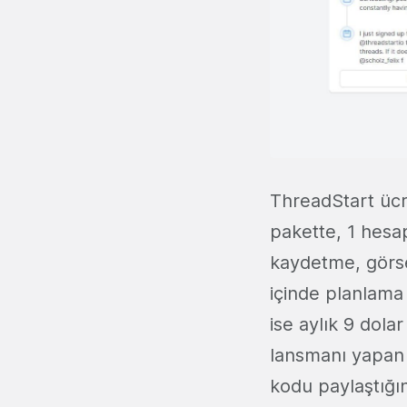
ThreadStart ücr
pakette, 1 hesa
kaydetme, görse
içinde planlama
ise aylık 9 dola
lansmanı yapan 
kodu paylaştığı