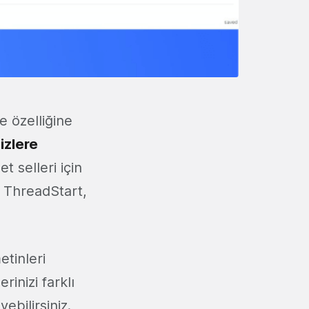
e özelliğine
izlere
t selleri için
n ThreadStart,
tinleri
inizi farklı
ebilirsiniz.