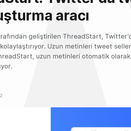
luşturma aracı
arafından geliştirilen ThreadStart, Twitter'
kolaylaştırıyor. Uzun metinleri tweet selle
readStart, uzun metinleri otomatik olarak
üyor.
22