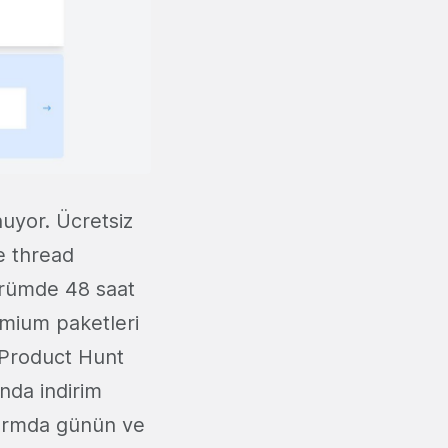
uyor. Ücretsiz
e thread
ürümde 48 saat
mium paketleri
a Product Hunt
nda indirim
tformda günün ve