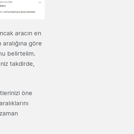
Ancak aracın en
n aralığına göre
u belirtelim.
niz takdirde,
lerinizi öne
ralıklarını
 zaman