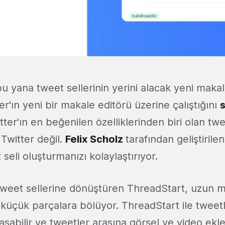
 yana tweet sellerinin yerini alacak yeni makal
r'ın yeni bir makale editörü üzerine çalıştığını
s
itter'ın en beğenilen özelliklerinden biri olan twee
 Twitter değil.
Felix Scholz
tarafından geliştirile
 seli oluşturmanızı kolaylaştırıyor.
tweet sellerine dönüştüren ThreadStart, uzun me
küçük parçalara bölüyor. ThreadStart ile tweetler
aşabilir ve tweetler arasına görsel ve video ekley