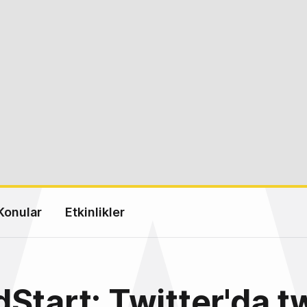
Konular
Etkinlikler
Start: Twitter'da t