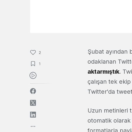
Şubat ayından bu
2
odaklanan Twitte
1
aktarmıştık
. Tw
çalışan tek ekip
Twitter'da tweet
Uzun metinleri 
otomatik olarak 
formatlarla payl