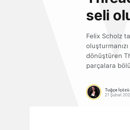
seli o
Felix Scholz t
oluşturmanızı 
dönüştüren Th
parçalara böl
Tuğçe İçözü
21 Şubat 20