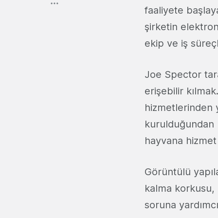
faaliyete başlay
şirketin elektro
ekip ve iş süreç
Joe Spector tar
erişebilir kılma
hizmetlerinden 
kurulduğundan bu
hayvana hizmet 
Görüntülü yapıla
kalma korkusu, k
soruna yardımcı