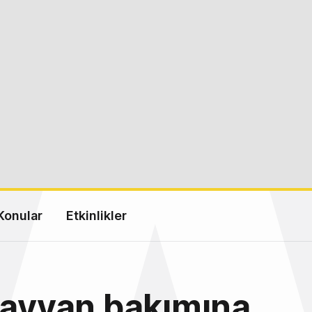
Konular
Etkinlikler
hayvan bakımına