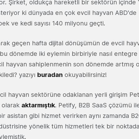
r. Şirket, oldukça hareketli bir sektörün içinde
steriyor ki dünyada en çok evcil hayvan ABD'de
ek ve kedi sayısı 140 milyonu geçti.
arak geçen hafta dijital dönüşümün de evcil ha
ğı bu dönemde iki eylemin birbiriyle nasıl entegr
vcil hayvan sahiplenmenin son dönemde artmış olm
kiledi? yazıyı
buradan
okuyabilirsiniz!
il hayvan sektörüne odaklanan yerli girişim Peti
ı olarak
aktarmıştık
. Petify, B2B SaaS çözümü il
l bir asistan gibi hizmet verirken aynı zamanda B2C
düstrisine yönelik tüm hizmetleri tek bir noktad
ylemiştik.