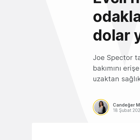
odakla
dolar y
Joe Spector t
bakımını erişe
uzaktan sağlı
Candeğer M
18 Şubat 20