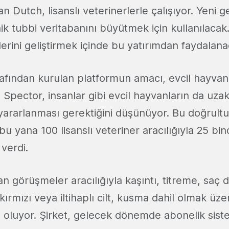
an Dutch, lisanslı veterinerlerle çalışıyor. Yeni g
nik tubbi veritabanını büyütmek için kullanılacak.
lerini geliştirmek içinde bu yatırımdan faydalana
afından kurulan platformun amacı, evcil hayvan
k. Spector, insanlar gibi evcil hayvanların da uza
yararlanması gerektiğini düşünüyor. Bu doğrult
 yana 100 lisanslı veteriner aracılığıyla 25 bin
verdi.
n görüşmeler aracılığıyla kaşıntı, titreme, saç 
ırmızı veya iltihaplı cilt, kusma dahil olmak üz
 oluyor. Şirket, gelecek dönemde abonelik sist