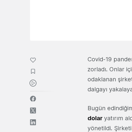
Covid-19 pandemi
zorladı. Onlar i
odaklanan şirke
dalgayı yakalaya
Bugün edindiğim
dolar
yatırım al
yönetildi. Şirke