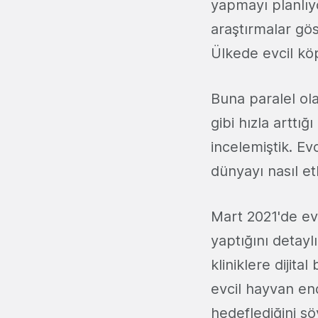
yapmayı planlıyo
araştırmalar gö
Ülkede evcil köp
Buna paralel ol
gibi hızla arttı
incelemiştik. E
dünyayı nasıl et
Mart 2021'de evc
yaptığını detayl
kliniklere dijita
evcil hayvan en
hedeflediğini sö