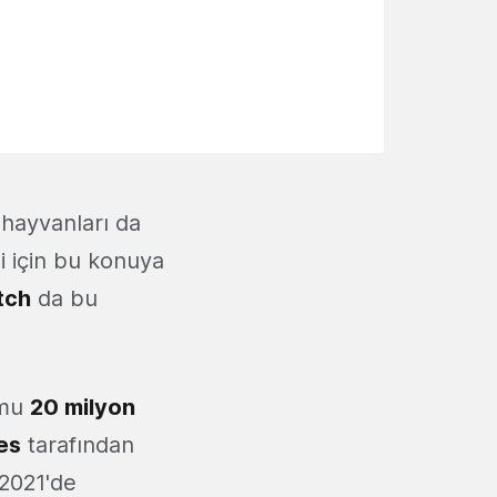
 hayvanları da
ği için bu konuya
tch
da bu
rmu
20 milyon
es
tarafından
 2021'de