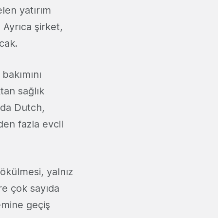
elen yatırım
 Ayrıca şirket,
cak.
 bakımını
ktan sağlık
uda Dutch,
den fazla evcil
dökülmesi, yalnız
ere çok sayıda
emine geçiş