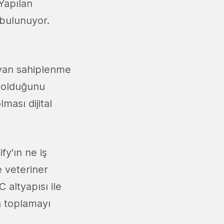
 Yapılan
 bulunuyor.
yvan sahiplenme
e olduğunu
ası dijital
fy'ın ne iş
e veteriner
 altyapısı ile
a toplamayı