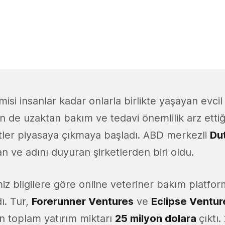
si insanlar kadar onlarla birlikte yaşayan evcil
çin de uzaktan bakım ve tedavi önemlilik arz etti
tler piyasaya çıkmaya başladı. ABD merkezli
Du
n ve adını duyuran şirketlerden biri oldu.
iz bilgilere göre online veteriner bakım platfo
dı. Tur,
Forerunner Ventures
ve
Eclipse Ventur
tin toplam yatırım miktarı
25 milyon dolara
çıktı.