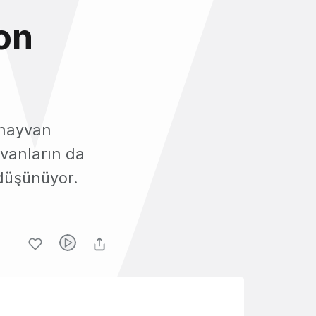
on
 hayvan
yvanların da
 düşünüyor.