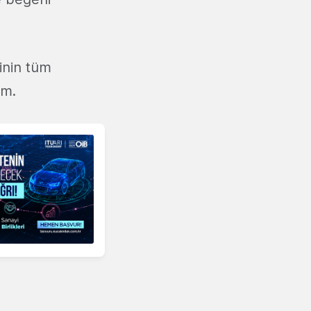
inin tüm
lim.