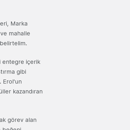
leri, Marka
i ve mahalle
 belirtelim.
 entegre içerik
tırma gibi
. Erol'un
düller kazandıran
rak görev alan
e beğeni