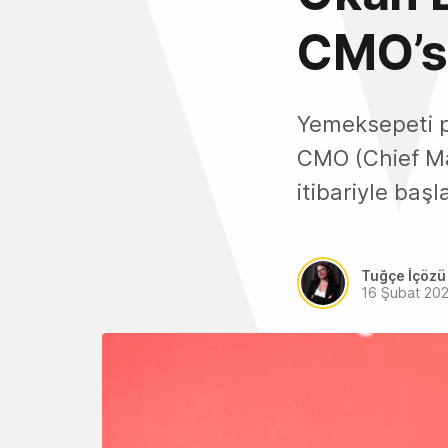
CMO’s
Yemeksepeti pa
CMO (Chief Ma
itibariyle baş
Tuğçe İçözü
16 Şubat 20