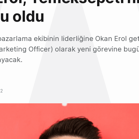
u oldu
zarlama ekibinin liderliğine Okan Erol getir
rketing Officer) olarak yeni görevine bug
layacak.
22