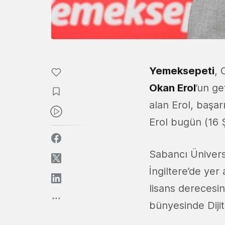
Yemeksepeti
, 
Okan Erol
’un ge
alan Erol, başar
Erol bugün (16 Ş
Sabancı Ünivers
İngiltere’de yer
lisans derecesin
bünyesinde Dijit