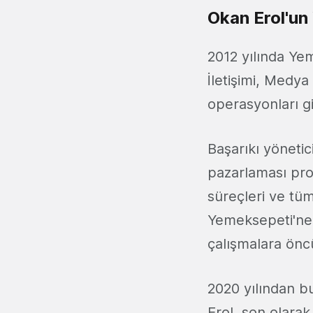
Okan Erol'u
2012 yılında Yem
İletişimi, Medya
operasyonları gib
Başarıkı yöneti
pazarlaması proj
süreçleri ve tüm
Yemeksepeti'ne K
çalışmalara öncü
2020 yılından bu
Erol, son olarak