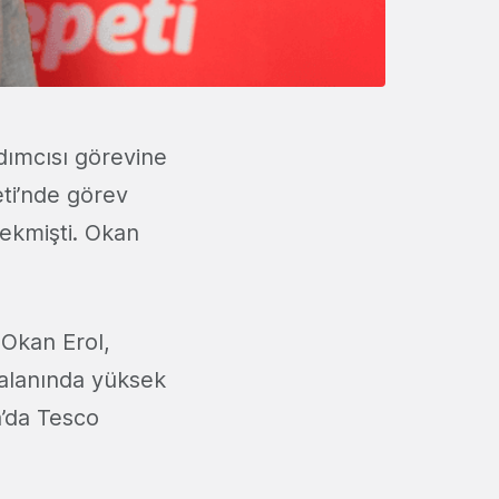
ımcısı görevine
eti’nde görev
çekmişti. Okan
 Okan Erol,
a alanında yüksek
a’da Tesco