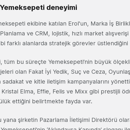
n Yemeksepeti deneyimi
eksepeti ekibine katılan Erol'un, Marka İş Birlik
 Planlama ve CRM, lojistik, hızlı market alışveriş
i farklı alanlarda stratejik görevler üstlendiğini
ci, tüm bu süreçte Yemeksepeti’nin büyük ölçekli
eleri olan Fakat İyi Yedik, Suç ve Ceza, Oyunlaş
 sadakat ve kitle iletişim kampanyalarını yönetti
ristal Elma, Effie, Felis ve Mixx gibi prestijli ö
lük ettiğini belirtmekte fayda var.
 yana şirketin Pazarlama İletişimi Direktörü ola
 Yemeksepeti’nin ‘Aklındaysa Kapında’ sloganı il