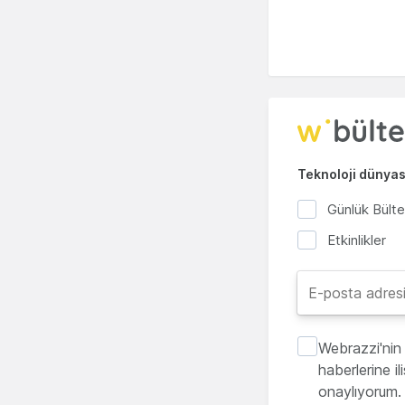
Teknoloji dünyası
Günlük Bült
Etkinlikler
Webrazzi'nin 
haberlerine i
onaylıyorum.