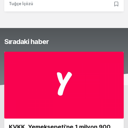
Tuğçe İçözü
Sıradaki haber
KVKK, Yemeksepeti'ne 1 milyon 900