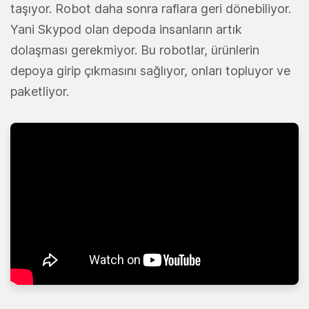
taşıyor. Robot daha sonra raflara geri dönebiliyor.
Yani Skypod olan depoda insanların artık
dolaşması gerekmiyor. Bu robotlar, ürünlerin
depoya girip çıkmasını sağlıyor, onları topluyor ve
paketliyor.