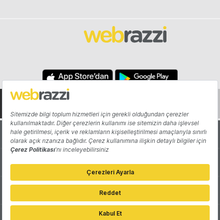
Hakkında
Yazarlar
Katkıda Bulun
Reklam
Girişiminizi Tanıtın
İletişim
Çerez Tercihleri
Gizlilik Politikası